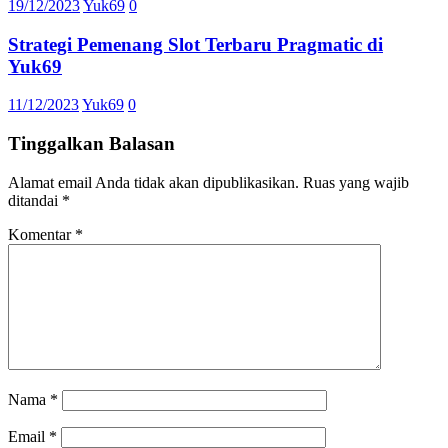
19/12/2023
Yuk69
0
Strategi Pemenang Slot Terbaru Pragmatic di
Yuk69
11/12/2023
Yuk69
0
Tinggalkan Balasan
Alamat email Anda tidak akan dipublikasikan.
Ruas yang wajib
ditandai
*
Komentar
*
Nama
*
Email
*