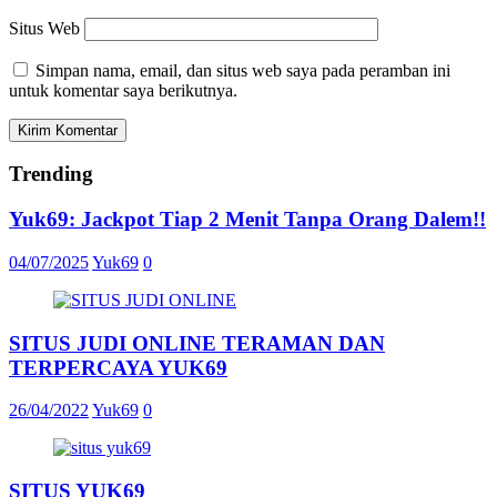
Situs Web
Simpan nama, email, dan situs web saya pada peramban ini
untuk komentar saya berikutnya.
Trending
Yuk69: Jackpot Tiap 2 Menit Tanpa Orang Dalem!!
04/07/2025
Yuk69
0
SITUS JUDI ONLINE TERAMAN DAN
TERPERCAYA YUK69
26/04/2022
Yuk69
0
SITUS YUK69