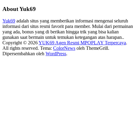
About Yuk69
Yuk69
adalah situs yang memberikan informasi mengenai seluruh
informasi dari situs resmi favorit para member. Mulai dari permainan
yang ada, bonus yang di berikan hingga trik yang bisa kalian
gunakan saat bermain untuk temukan ketegangan atas harapan..
Copyright © 2026
YUK69 Agen Resmi MPOPLAY Terpercaya
.
All rights reserved. Tema:
ColorNews
oleh ThemeGrill.
Dipersembahkan oleh
WordPress
.