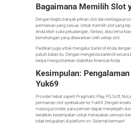
Bagaimana Memilih Slot y
Dengan begitu banyak pilihan slot dari berbagai prov
permainan yang sesuai. Untuk memilih slot yang te
Anda lebih suka petualangan, fantasi, atau tema klas
kemenangan yang ditawarkan oleh setiap slot.
Pastikan juga untuk mengatur bankroll Anda dengan
patuhi batas itu. Dengan mengelola bankroll seca
tanpa mengorbankan stabilitas finansial Anda.
Kesimpulan: Pengalaman S
Yuk69
Provider hebat seperti Pragmatic Play, PG Soft, N
permainan slot spektakuler ke Yuk69. Dengan kreativ
masing provider, para pemain dapat menjelajahi dun
lewatkan kesempatan untuk merasakan sensasi ber
tidak terlupakan di platform ini. Selamat bermain!