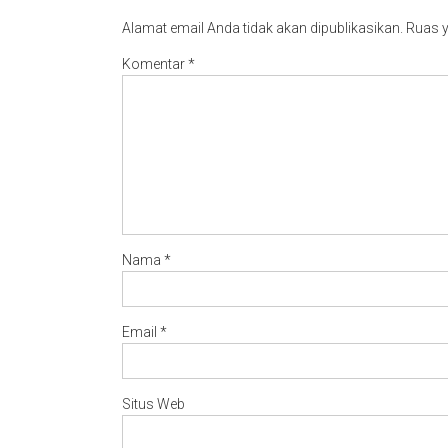
Alamat email Anda tidak akan dipublikasikan.
Ruas y
Komentar
*
Nama
*
Email
*
Situs Web