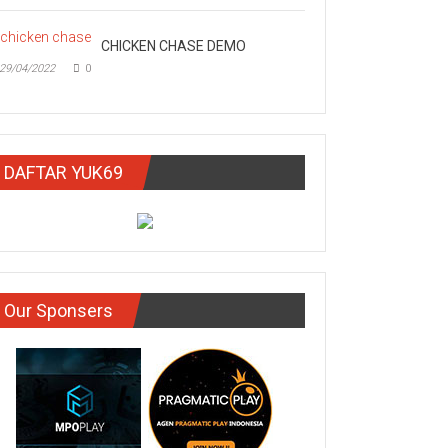
CHICKEN CHASE DEMO
29/04/2022
0
DAFTAR YUK69
Our Sponsers