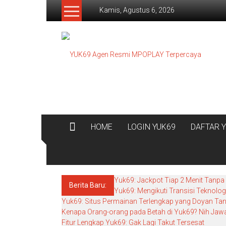
Lompat
Kamis, Agustus 6, 2026
ke
konten
YUK69
Agen
Resmi
MPOPLAY
Terpercaya
HOME
LOGIN YUK69
DAFTAR 
Situs
permainan
slot
teraman,
Yuk69: Jackpot Tiap 2 Menit Tanpa
terlengkap,
Berita Baru:
Yuk69: Mengikuti Transisi Teknolog
terpercaya,
Yuk69: Situs Permainan Terlengkap yang Doyan Tan
terbaik,
Kenapa Orang-orang pada Betah di Yuk69? Nih Jaw
termurah
Fitur Lengkap Yuk69: Gak Lagi Takut Tersesat