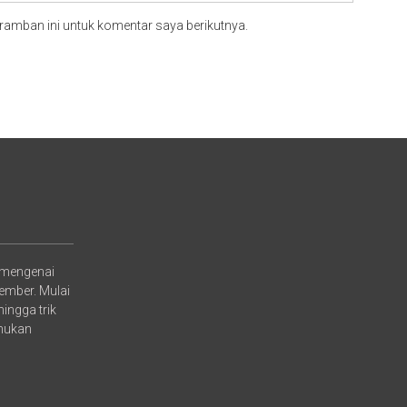
ramban ini untuk komentar saya berikutnya.
 mengenai
member. Mulai
ingga trik
emukan