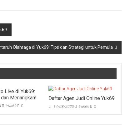
uk69
taruh Olahraga di Yuk69: Tips dan Strategi untuk Pemula
o Live di Yuk69:
u dan Menangkan!
Daftar Agen Judi Online Yuk69
4
Yuk69
0
14/08/2023
Yuk69
0