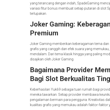
yang terancang dengan indah, SpadeGaming mencipt
variasi fitur bonus membuat setiap putaran di slo
terlupakan.
Joker Gaming: Keberagam
Premium
Joker Gaming memberikan keberagaman tema dan k
grafis yang canggih dan efek suara yang memukau,
mendalam. Dari tema klasik hingga yang paling mod
disajikan oleh Joker Gaming.
Bagaimana Provider Mem
Bagi Slot Berkualitas Tin
Keberhasilan Yuk69 sebagai tuan rumah bagi provider
mereka tawarkan. Setiap provider membawa keuni
pengalaman bermain para pengguna. Kreativitas dal
kualitas grafis yang memukau adalah faktor-faktor y