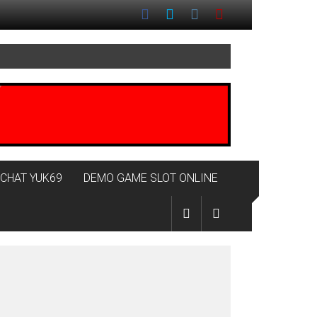
ECHAT YUK69
DEMO GAME SLOT ONLINE