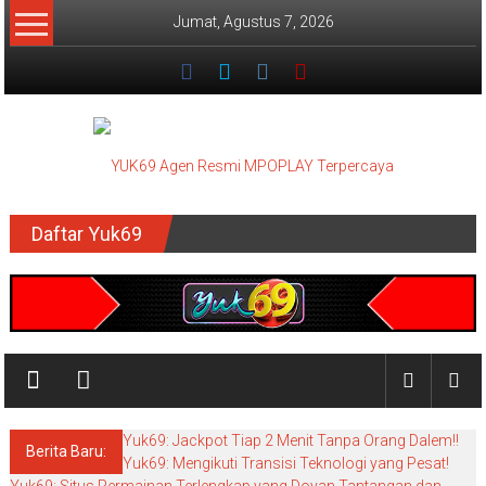
Lompat
Jumat, Agustus 7, 2026
ke
konten
YUK69
Daftar Yuk69
Agen
Resmi
MPOPLAY
Terpercaya
Yuk69: Jackpot Tiap 2 Menit Tanpa Orang Dalem!!
Situs
Berita Baru:
Yuk69: Mengikuti Transisi Teknologi yang Pesat!
permainan