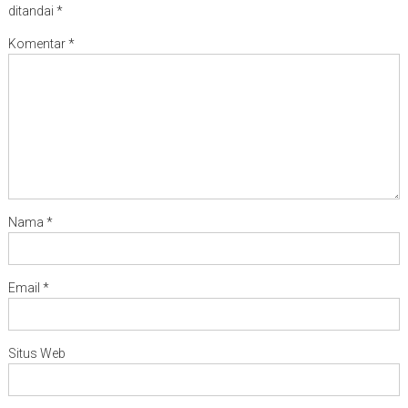
ditandai
*
Komentar
*
Nama
*
Email
*
Situs Web