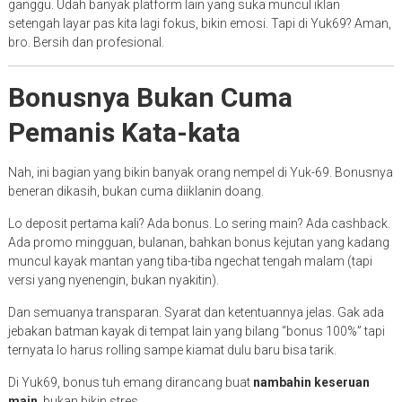
ganggu. Udah banyak platform lain yang suka muncul iklan
setengah layar pas kita lagi fokus, bikin emosi. Tapi di Yuk69? Aman,
bro. Bersih dan profesional.
Bonusnya Bukan Cuma
Pemanis Kata-kata
Nah, ini bagian yang bikin banyak orang nempel di Yuk-69. Bonusnya
beneran dikasih, bukan cuma diiklanin doang.
Lo deposit pertama kali? Ada bonus. Lo sering main? Ada cashback.
Ada promo mingguan, bulanan, bahkan bonus kejutan yang kadang
muncul kayak mantan yang tiba-tiba ngechat tengah malam (tapi
versi yang nyenengin, bukan nyakitin).
Dan semuanya transparan. Syarat dan ketentuannya jelas. Gak ada
jebakan batman kayak di tempat lain yang bilang “bonus 100%” tapi
ternyata lo harus rolling sampe kiamat dulu baru bisa tarik.
Di Yuk69, bonus tuh emang dirancang buat
nambahin keseruan
main
, bukan bikin stres.