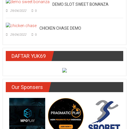
DEMO SLOT SWEET BONANZA
29/04/2022
0
CHICKEN CHASE DEMO
29/04/2022
0
DAFTAR YUK69
Our Sponsers