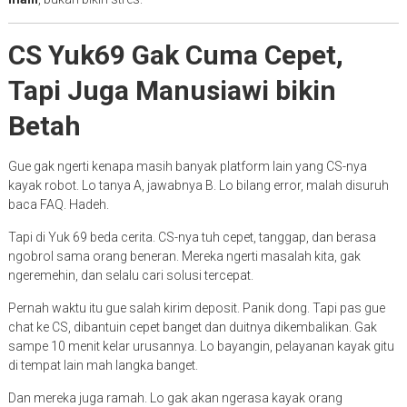
CS Yuk69 Gak Cuma Cepet,
Tapi Juga Manusiawi bikin
Betah
Gue gak ngerti kenapa masih banyak platform lain yang CS-nya
kayak robot. Lo tanya A, jawabnya B. Lo bilang error, malah disuruh
baca FAQ. Hadeh.
Tapi di Yuk 69 beda cerita. CS-nya tuh cepet, tanggap, dan berasa
ngobrol sama orang beneran. Mereka ngerti masalah kita, gak
ngeremehin, dan selalu cari solusi tercepat.
Pernah waktu itu gue salah kirim deposit. Panik dong. Tapi pas gue
chat ke CS, dibantuin cepet banget dan duitnya dikembalikan. Gak
sampe 10 menit kelar urusannya. Lo bayangin, pelayanan kayak gitu
di tempat lain mah langka banget.
Dan mereka juga ramah. Lo gak akan ngerasa kayak orang