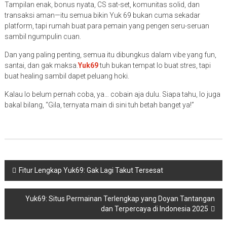
Tampilan enak, bonus nyata, CS sat-set, komunitas solid, dan
transaksi aman—itu semua bikin Yuk 69 bukan cuma sekadar
platform, tapi rumah buat para pemain yang pengen seru-seruan
sambil ngumpulin cuan.
Dan yang paling penting, semua itu dibungkus dalam vibe yang fun,
santai, dan gak maksa.
Yuk69
tuh bukan tempat lo buat stres, tapi
buat healing sambil dapet peluang hoki.
Kalau lo belum pernah coba, ya… cobain aja dulu. Siapa tahu, lo juga
bakal bilang, “Gila, ternyata main di sini tuh betah banget ya!”
Navigasi
Fitur Lengkap Yuk69: Gak Lagi Takut Tersesat
pos
Yuk69: Situs Permainan Terlengkap yang Doyan Tantangan
dan Terpercaya di Indonesia 2025