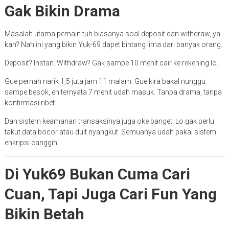
Gak Bikin Drama
Masalah utama pemain tuh biasanya soal deposit dan withdraw, ya
kan? Nah ini yang bikin
Yuk-69
dapet bintang lima dari banyak orang.
Deposit? Instan. Withdraw? Gak sampe 10 menit cair ke rekening lo.
Gue pernah narik 1,5 juta jam 11 malam. Gue kira bakal nunggu
sampe besok, eh ternyata 7 menit udah masuk. Tanpa drama, tanpa
konfirmasi ribet.
Dan sistem keamanan transaksinya juga oke banget. Lo gak perlu
takut data bocor atau duit nyangkut. Semuanya udah pakai sistem
enkripsi canggih.
Di Yuk69 Bukan Cuma Cari
Cuan, Tapi Juga Cari Fun Yang
Bikin Betah