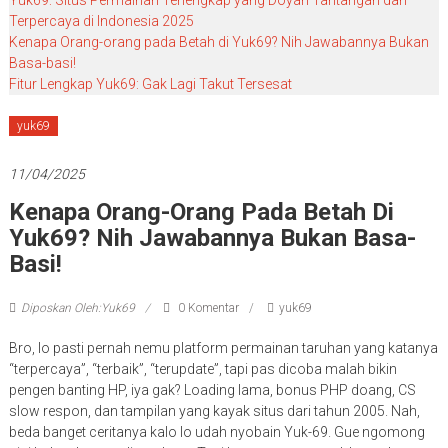
Yuk69: Situs Permainan Terlengkap yang Doyan Tantangan dan
slot
Terpercaya di Indonesia 2025
teraman,
Kenapa Orang-orang pada Betah di Yuk69? Nih Jawabannya Bukan
terlengkap,
Basa-basi!
terpercaya,
Fitur Lengkap Yuk69: Gak Lagi Takut Tersesat
terbaik,
termurah
yuk69
dan
11/04/2025
paling
gacor
Kenapa Orang-Orang Pada Betah Di
dari
Yuk69? Nih Jawabannya Bukan Basa-
server
Basi!
Indonesia
Diposkan Oleh:Yuk69
0 Komentar
yuk69
Bro, lo pasti pernah nemu platform permainan taruhan yang katanya
“terpercaya”, “terbaik”, “terupdate”, tapi pas dicoba malah bikin
pengen banting HP, iya gak? Loading lama, bonus PHP doang, CS
slow respon, dan tampilan yang kayak situs dari tahun 2005. Nah,
beda banget ceritanya kalo lo udah nyobain Yuk-69. Gue ngomong