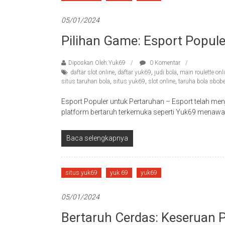
05/01/2024
Pilihan Game: Esport Popul
Diposkan Oleh:Yuk69
0 Komentar
daftar slot online
,
daftar yuk69
,
judi bola
,
main roulette onl
situs taruhan bola
,
situs yuk69
,
slot online
,
taruha bola sbob
Esport Populer untuk Pertaruhan – Esport telah me
platform bertaruh terkemuka seperti Yuk69 menaw
Baca selengkapnya
situs yuk69
yuk 69
yuk69
05/01/2024
Bertaruh Cerdas: Keseruan 