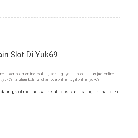
n Slot Di Yuk69
ine
,
poker
,
poker online
,
roulette
,
sabung ayam
,
sbobet
,
situs judi online
,
et yuk69
,
taruhan bola
,
taruhan bola online
,
togel online
,
yuk69
ring, slot menjadi salah satu opsi yang paling diminati oleh