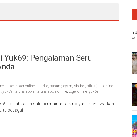
Yu
Di Yuk69: Pengalaman Seru
Anda
ine
,
poker
,
poker online
,
roulette
,
sabung ayam
,
sbobet
,
situs judi online
,
et yuk69
,
taruhan bola
,
taruhan bola online
,
togel online
,
yuk69
 Yuk69 adalah salah satu permainan kasino yang menawarkan
rtu sebagai