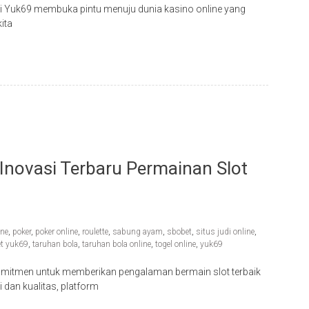
 di Yuk69 membuka pintu menuju dunia kasino online yang
ita
 Inovasi Terbaru Permainan Slot
ine
,
poker
,
poker online
,
roulette
,
sabung ayam
,
sbobet
,
situs judi online
,
et yuk69
,
taruhan bola
,
taruhan bola online
,
togel online
,
yuk69
komitmen untuk memberikan pengalaman bermain slot terbaik
dan kualitas, platform