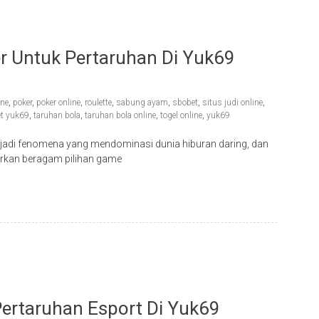
er Untuk Pertaruhan Di Yuk69
ine
,
poker
,
poker online
,
roulette
,
sabung ayam
,
sbobet
,
situs judi online
,
et yuk69
,
taruhan bola
,
taruhan bola online
,
togel online
,
yuk69
njadi fenomena yang mendominasi dunia hiburan daring, dan
arkan beragam pilihan game
Pertaruhan Esport Di Yuk69