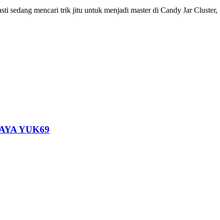
ti sedang mencari trik jitu untuk menjadi master di Candy Jar Cluster,
AYA YUK69