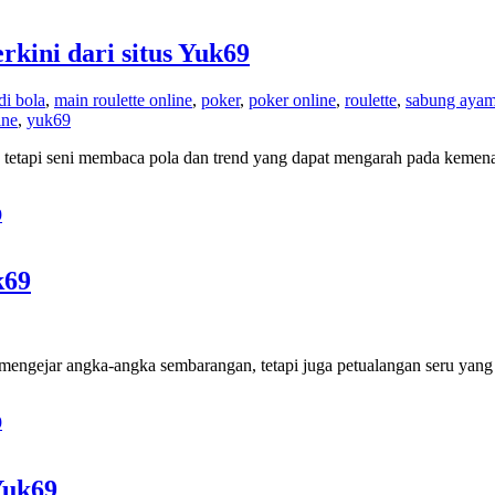
kini dari situs Yuk69
di bola
,
main roulette online
,
poker
,
poker online
,
roulette
,
sabung aya
ine
,
yuk69
tetapi seni membaca pola dan trend yang dapat mengarah pada kemena
9
k69
mengejar angka-angka sembarangan, tetapi juga petualangan seru yang
9
Yuk69