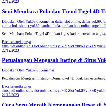
22/12/2023
Seni Membaca Pola dan Trend Togel 4D Ter
Diposkan Oleh:Yuk69
0 Komentar
daftar slot online
,
daftar yuk69
,
ju
taruha bola sbobet yuk69
,
taruhan bola
,
taruhan bola online
,
togel onl
Seni Membaca Pola – Togel 4D bukan lagi sekadar permainan angka, 
Baca selengkapnya
situs judi online
situs slot online
situs yuk69
Slot Yuk69
yuk 69
yuk6
22/12/2023
Petualangan Mengasah Insting di Situs Yu
Diposkan Oleh:Yuk69
0 Komentar
Petualangan Mengasah Insting – Dunia togel 4D tidak hanya tentang 
Baca selengkapnya
situs judi online
situs slot online
situs yuk69
Slot Yuk69
yuk 69
yuk6
21/12/2023
Cara Seru Meraih Kemenangan Besar di 