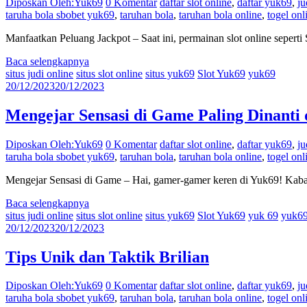
Diposkan Oleh:Yuk69
0 Komentar
daftar slot online
,
daftar yuk69
,
ju
taruha bola sbobet yuk69
,
taruhan bola
,
taruhan bola online
,
togel onl
Manfaatkan Peluang Jackpot – Saat ini, permainan slot online seperti
Baca selengkapnya
situs judi online
situs slot online
situs yuk69
Slot Yuk69
yuk69
20/12/2023
20/12/2023
Mengejar Sensasi di Game Paling Dinanti 
Diposkan Oleh:Yuk69
0 Komentar
daftar slot online
,
daftar yuk69
,
ju
taruha bola sbobet yuk69
,
taruhan bola
,
taruhan bola online
,
togel onl
Mengejar Sensasi di Game – Hai, gamer-gamer keren di Yuk69! Kabar 
Baca selengkapnya
situs judi online
situs slot online
situs yuk69
Slot Yuk69
yuk 69
yuk6
20/12/2023
20/12/2023
Tips Unik dan Taktik Brilian
Diposkan Oleh:Yuk69
0 Komentar
daftar slot online
,
daftar yuk69
,
ju
taruha bola sbobet yuk69
,
taruhan bola
,
taruhan bola online
,
togel onl