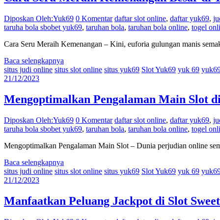
Diposkan Oleh:Yuk69
0 Komentar
daftar slot online
,
daftar yuk69
,
ju
taruha bola sbobet yuk69
,
taruhan bola
,
taruhan bola online
,
togel onl
Cara Seru Meraih Kemenangan – Kini, euforia gulungan manis semaki
Baca selengkapnya
situs judi online
situs slot online
situs yuk69
Slot Yuk69
yuk 69
yuk6
21/12/2023
Mengoptimalkan Pengalaman Main Slot d
Diposkan Oleh:Yuk69
0 Komentar
daftar slot online
,
daftar yuk69
,
ju
taruha bola sbobet yuk69
,
taruhan bola
,
taruhan bola online
,
togel onl
Mengoptimalkan Pengalaman Main Slot – Dunia perjudian online semak
Baca selengkapnya
situs judi online
situs slot online
situs yuk69
Slot Yuk69
yuk 69
yuk6
21/12/2023
Manfaatkan Peluang Jackpot di Slot Swee