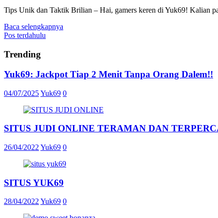
Tips Unik dan Taktik Brilian – Hai, gamers keren di Yuk69! Kalian pas
Baca selengkapnya
Navigasi
Pos terdahulu
pos
Trending
Yuk69: Jackpot Tiap 2 Menit Tanpa Orang Dalem!!
04/07/2025
Yuk69
0
SITUS JUDI ONLINE TERAMAN DAN TERPERC
26/04/2022
Yuk69
0
SITUS YUK69
28/04/2022
Yuk69
0