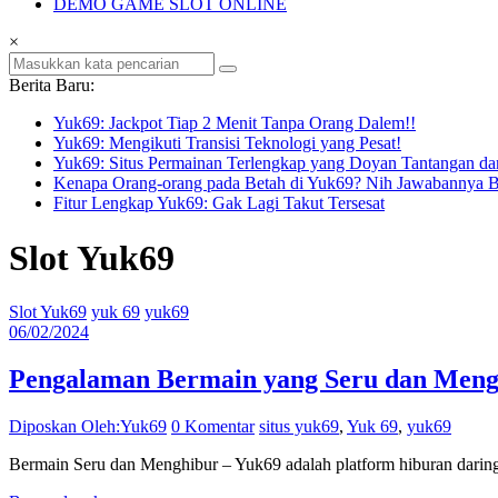
DEMO GAME SLOT ONLINE
paling
gacor
×
dari
server
Berita Baru:
Indonesia
Yuk69: Jackpot Tiap 2 Menit Tanpa Orang Dalem!!
Yuk69: Mengikuti Transisi Teknologi yang Pesat!
Yuk69: Situs Permainan Terlengkap yang Doyan Tantangan dan
Kenapa Orang-orang pada Betah di Yuk69? Nih Jawabannya B
Fitur Lengkap Yuk69: Gak Lagi Takut Tersesat
Slot Yuk69
Slot Yuk69
yuk 69
yuk69
06/02/2024
Pengalaman Bermain yang Seru dan Meng
Diposkan Oleh:Yuk69
0 Komentar
situs yuk69
,
Yuk 69
,
yuk69
Bermain Seru dan Menghibur – Yuk69 adalah platform hiburan dari