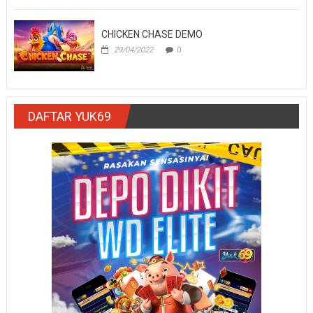
CHICKEN CHASE DEMO
29/04/2022
0
DAFTAR YUK69