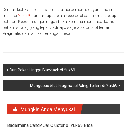
Dengan kiat-kiat pro ini, kamu bisa jadi pemain slot yang makin
mahir di
Yuk 69
. Jangan lupa selalu keep cool dan nikmati setiap
putaran. Keberuntungan nggak bakal kemana-mana asal kamu
paham strategi yang tepat. Jadi, ayo segera serbu slot terbaru
Pragmatic dan raih kemenangan besar!
Navigasi
Dari Poker Hingga Blackjack di Yuk69
pos
Mengupas Slot Pragmatic Paling Terkini di Yuk69
Mungkin Anda Menyukai
Bagaimana Candy Jar Cluster di Yuk69 Bisa