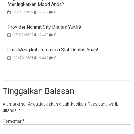
Meningkatkan Mood Anda?
20/12/2023
Yuk69
0
Provider Nolimit City Disitus Yuk69
25/09/2023
Yuk69
0
Cara Mengikuti Turnamen Slot Disitus Yuk69
29/09/2023
Yuk69
0
Tinggalkan Balasan
Alamat email Anda tidak akan dipublikasikan.
Ruas yang wajib
ditandai
*
Komentar
*