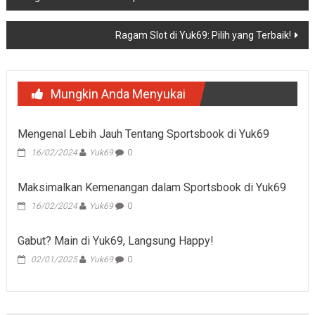
pos
Ragam Slot di Yuk69: Pilih yang Terbaik!
Mungkin Anda Menyukai
Mengenal Lebih Jauh Tentang Sportsbook di Yuk69
16/02/2024
Yuk69
0
Maksimalkan Kemenangan dalam Sportsbook di Yuk69
16/02/2024
Yuk69
0
Gabut? Main di Yuk69, Langsung Happy!
02/01/2025
Yuk69
0