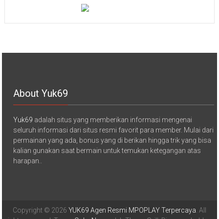
About Yuk69
Yuk69
adalah situs yang memberikan informasi mengenai
seluruh informasi dari situs resmi favorit para member. Mulai dari
permainan yang ada, bonus yang di berikan hingga trik yang bisa
kalian gunakan saat bermain untuk temukan ketegangan atas
harapan..
Copyright © 2026
YUK69 Agen Resmi MPOPLAY Terpercaya
. All