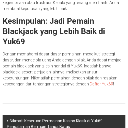
kegembiraan atau frustrasi. Kepala yang tenang membantu Anda
membuat keputusan yang lebih baik.
Kesimpulan: Jadi Pemain
Blackjack yang Lebih Baik di
Yuk69
Dengan memahami dasar-dasar permainan, mengikuti strategi
dasar, dan mengelola uang Anda dengan bijak, Anda dapat menjadi
pemain blackjack yang lebih handal di Yuk69. Ingatlah bahwa
blackjack, seperti perjudian lainnya, melibatkan unsur
keberuntungan. Nikmatilah permainan dengan bijak dan rasakan
kesenangan dari tantangan strategisnya dengan
Daftar Yuk69
!
Navigasi
Nikmati Keseruan Permainan Kasino Klasik di Yuk69:
Pengalaman Bermain Tanpa Batas