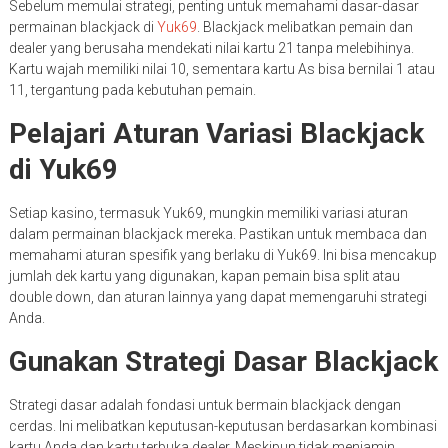
Sebelum memulai strategi, penting untuk memahami dasar-dasar
permainan blackjack di
Yuk69
. Blackjack melibatkan pemain dan
dealer yang berusaha mendekati nilai kartu 21 tanpa melebihinya.
Kartu wajah memiliki nilai 10, sementara kartu As bisa bernilai 1 atau
11, tergantung pada kebutuhan pemain.
Pelajari Aturan Variasi Blackjack
di Yuk69
Setiap kasino, termasuk Yuk69, mungkin memiliki variasi aturan
dalam permainan blackjack mereka. Pastikan untuk membaca dan
memahami aturan spesifik yang berlaku di Yuk69. Ini bisa mencakup
jumlah dek kartu yang digunakan, kapan pemain bisa split atau
double down, dan aturan lainnya yang dapat memengaruhi strategi
Anda.
Gunakan Strategi Dasar Blackjack
Strategi dasar adalah fondasi untuk bermain blackjack dengan
cerdas. Ini melibatkan keputusan-keputusan berdasarkan kombinasi
kartu Anda dan kartu terbuka dealer. Meskipun tidak menjamin