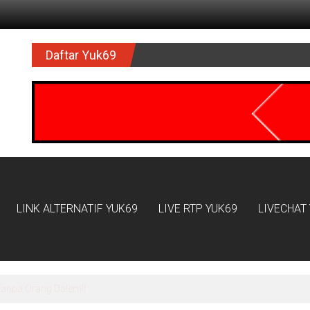
Daftar Yuk69
LINK ALTERNATIF YUK69
LIVE RTP YUK69
LIVECHAT
nologi yang Pesat!