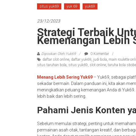
dan
situs yuk69
yuk 69
yuk69
paling
gacor
23/12/2023
dari
Strategi Terbaik U
server
Kemenangan Lebih S
Indonesia
Diposkan Oleh:Yuk69
0 Komentar
daftar slot online
,
daftar yuk69
,
judi bola
,
main roulette onl
situs taruhan bola
,
situs yuk69
,
slot online
,
taruha bola sbob
Menang Lebih Sering Yuk69
– Yuk69, sebagai plat
sekadar bermain. Dalam panduan ini, kita akan mem
meningkatkan peluang kemenangan Anda di Yuk69. S
lebih baik dan lebih sering.
Pahami Jenis Konten ya
Sebelum memulai strategi, penting untuk memahami 
permainan asah otak, tantangan kreatif, dan berba