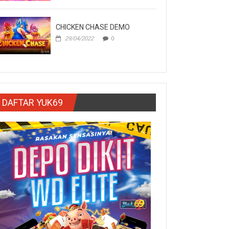
CHICKEN CHASE DEMO
29/04/2022
0
DAFTAR YUK69