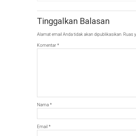
Tinggalkan Balasan
Alamat email Anda tidak akan dipublikasikan.
Ruas y
Komentar
*
Nama
*
Email
*