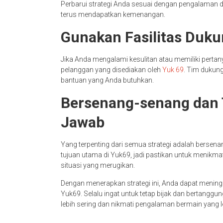
Perbarui strategi Anda sesuai dengan pengalaman da
terus mendapatkan kemenangan.
Gunakan Fasilitas Duk
Jika Anda mengalami kesulitan atau memiliki perta
pelanggan yang disediakan oleh
Yuk 69
. Tim dukun
bantuan yang Anda butuhkan.
Bersenang-senang dan 
Jawab
Yang terpenting dari semua strategi adalah bersen
tujuan utama di Yuk69, jadi pastikan untuk menik
situasi yang merugikan.
Dengan menerapkan strategi ini, Anda dapat mening
Yuk69. Selalu ingat untuk tetap bijak dan bertangg
lebih sering dan nikmati pengalaman bermain yang