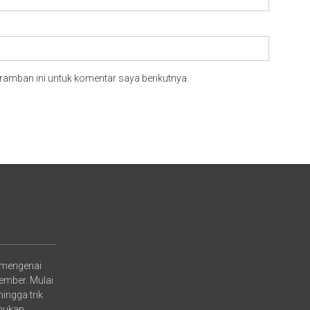
ramban ini untuk komentar saya berikutnya.
 mengenai
member. Mulai
ingga trik
emukan