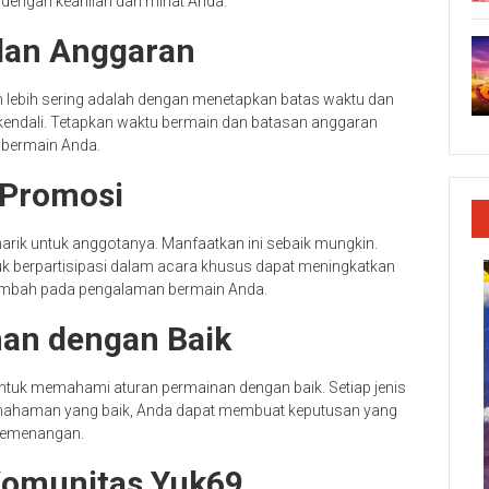
 dengan keahlian dan minat Anda.
dan Anggaran
 lebih sering adalah dengan menetapkan batas waktu dan
kendali. Tetapkan waktu bermain dan batasan anggaran
s bermain Anda.
 Promosi
ik untuk anggotanya. Manfaatkan ini sebaik mungkin.
uk berpartisipasi dalam acara khusus dapat meningkatkan
ambah pada pengalaman bermain Anda.
an dengan Baik
untuk memahami aturan permainan dengan baik. Setiap jenis
pemahaman yang baik, Anda dapat membuat keputusan yang
 kemenangan.
Komunitas Yuk69