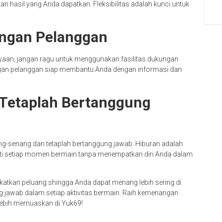
n hasil yang Anda dapatkan. Fleksibilitas adalah kunci untuk
ungan Pelanggan
nyaan, jangan ragu untuk menggunakan fasilitas dukungan
gan pelanggan siap membantu Anda dengan informasi dan
Tetaplah Bertanggung
ang-senang dan tetaplah bertanggung jawab. Hiburan adalah
mati setiap momen bermain tanpa menempatkan diri Anda dalam
katkan peluang shingga Anda dapat menang lebih sering di
ung jawab dalam setiap aktivitas bermain. Raih kemenangan
 lebih memuaskan di Yuk69!