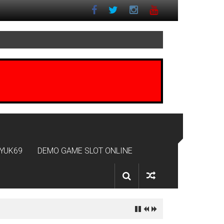
 YUK69
DEMO GAME SLOT ONLINE