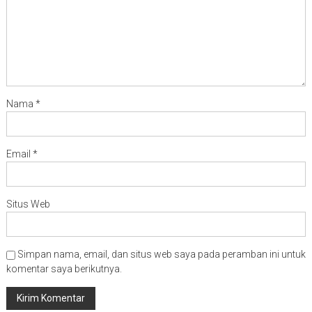
Nama
*
Email
*
Situs Web
Simpan nama, email, dan situs web saya pada peramban ini untuk
komentar saya berikutnya.