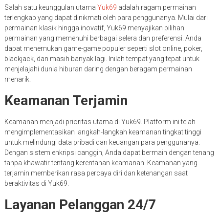
Salah satu keunggulan utama
Yuk69
adalah ragam permainan
terlengkap yang dapat dinikmati oleh para penggunanya. Mulai dari
permainan klasik hingga inovatif, Yuk69 menyajikan pilihan
permainan yang memenuhi berbagai selera dan preferensi. Anda
dapat menemukan game-game populer seperti slot online, poker,
blackjack, dan masih banyak lagi. Inilah tempat yang tepat untuk
menjelajahi dunia hiburan daring dengan beragam permainan
menarik.
Keamanan Terjamin
Keamanan menjadi prioritas utama di Yuk69. Platform ini telah
mengimplementasikan langkah-langkah keamanan tingkat tinggi
untuk melindungi data pribadi dan keuangan para penggunanya.
Dengan sistem enkripsi canggih, Anda dapat bermain dengan tenang
tanpa khawatir tentang kerentanan keamanan. Keamanan yang
terjamin memberikan rasa percaya diri dan ketenangan saat
beraktivitas di Yuk69.
Layanan Pelanggan 24/7