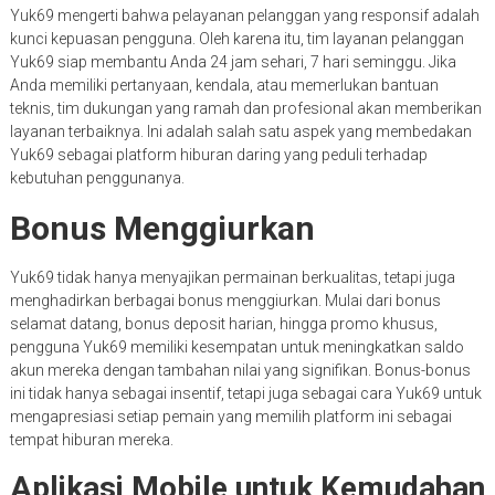
Yuk69 mengerti bahwa pelayanan pelanggan yang responsif adalah
kunci kepuasan pengguna. Oleh karena itu, tim layanan pelanggan
Yuk69 siap membantu Anda 24 jam sehari, 7 hari seminggu. Jika
Anda memiliki pertanyaan, kendala, atau memerlukan bantuan
teknis, tim dukungan yang ramah dan profesional akan memberikan
layanan terbaiknya. Ini adalah salah satu aspek yang membedakan
Yuk69 sebagai platform hiburan daring yang peduli terhadap
kebutuhan penggunanya.
Bonus Menggiurkan
Yuk69 tidak hanya menyajikan permainan berkualitas, tetapi juga
menghadirkan berbagai bonus menggiurkan. Mulai dari bonus
selamat datang, bonus deposit harian, hingga promo khusus,
pengguna Yuk69 memiliki kesempatan untuk meningkatkan saldo
akun mereka dengan tambahan nilai yang signifikan. Bonus-bonus
ini tidak hanya sebagai insentif, tetapi juga sebagai cara Yuk69 untuk
mengapresiasi setiap pemain yang memilih platform ini sebagai
tempat hiburan mereka.
Aplikasi Mobile untuk Kemudahan