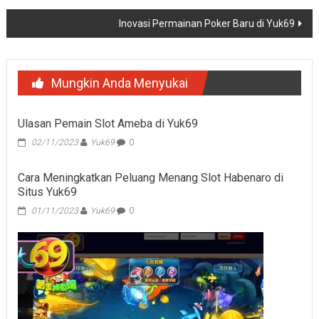
pos
Inovasi Permainan Poker Baru di Yuk69
Mungkin Anda Menyukai
Ulasan Pemain Slot Ameba di Yuk69
02/11/2023
Yuk69
0
Cara Meningkatkan Peluang Menang Slot Habenaro di
Situs Yuk69
01/11/2023
Yuk69
0