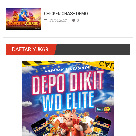
CHICKEN CHASE DEMO
29/04/2022
0
DAFTAR YUK69