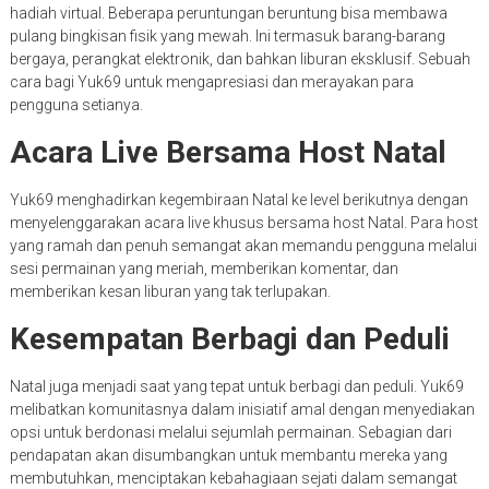
hadiah virtual. Beberapa peruntungan beruntung bisa membawa
pulang bingkisan fisik yang mewah. Ini termasuk barang-barang
bergaya, perangkat elektronik, dan bahkan liburan eksklusif. Sebuah
cara bagi Yuk69 untuk mengapresiasi dan merayakan para
pengguna setianya.
Acara Live Bersama Host Natal
Yuk69 menghadirkan kegembiraan Natal ke level berikutnya dengan
menyelenggarakan acara live khusus bersama host Natal. Para host
yang ramah dan penuh semangat akan memandu pengguna melalui
sesi permainan yang meriah, memberikan komentar, dan
memberikan kesan liburan yang tak terlupakan.
Kesempatan Berbagi dan Peduli
Natal juga menjadi saat yang tepat untuk berbagi dan peduli. Yuk69
melibatkan komunitasnya dalam inisiatif amal dengan menyediakan
opsi untuk berdonasi melalui sejumlah permainan. Sebagian dari
pendapatan akan disumbangkan untuk membantu mereka yang
membutuhkan, menciptakan kebahagiaan sejati dalam semangat