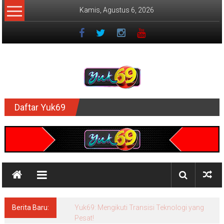
Lompat
Kamis, Agustus 6, 2026
ke
konten
YUK69
Daftar Yuk69
Agen
Resmi
MPOPLAY
Terpercaya
Situs
Berita Baru:
Yuk69: Mengikuti Transisi Teknologi yang
permainan
Pesat!