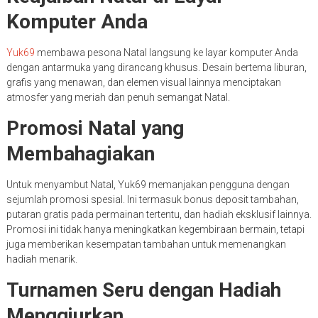
Komputer Anda
Yuk69
membawa pesona Natal langsung ke layar komputer Anda
dengan antarmuka yang dirancang khusus. Desain bertema liburan,
grafis yang menawan, dan elemen visual lainnya menciptakan
atmosfer yang meriah dan penuh semangat Natal.
Promosi Natal yang
Membahagiakan
Untuk menyambut Natal, Yuk69 memanjakan pengguna dengan
sejumlah promosi spesial. Ini termasuk bonus deposit tambahan,
putaran gratis pada permainan tertentu, dan hadiah eksklusif lainnya.
Promosi ini tidak hanya meningkatkan kegembiraan bermain, tetapi
juga memberikan kesempatan tambahan untuk memenangkan
hadiah menarik.
Turnamen Seru dengan Hadiah
Menggiurkan