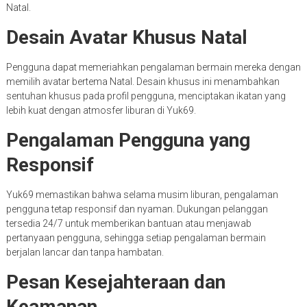
Natal.
Desain Avatar Khusus Natal
Pengguna dapat memeriahkan pengalaman bermain mereka dengan
memilih avatar bertema Natal. Desain khusus ini menambahkan
sentuhan khusus pada profil pengguna, menciptakan ikatan yang
lebih kuat dengan atmosfer liburan di Yuk69.
Pengalaman Pengguna yang
Responsif
Yuk69 memastikan bahwa selama musim liburan, pengalaman
pengguna tetap responsif dan nyaman. Dukungan pelanggan
tersedia 24/7 untuk memberikan bantuan atau menjawab
pertanyaan pengguna, sehingga setiap pengalaman bermain
berjalan lancar dan tanpa hambatan.
Pesan Kesejahteraan dan
Keamanan