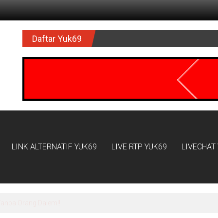
Daftar Yuk69
LINK ALTERNATIF YUK69
LIVE RTP YUK69
LIVECHAT
nologi yang Pesat!