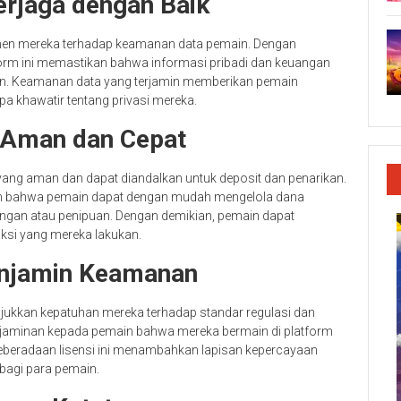
erjaga dengan Baik
en mereka terhadap keamanan data pemain. Dengan
tform ini memastikan bahwa informasi pribadi dan keuangan
an. Keamanan data yang terjamin memberikan pemain
a khawatir tentang privasi mereka.
g Aman dan Cepat
g aman dan dapat diandalkan untuk deposit dan penarikan.
n bahwa pemain dapat dengan mudah mengelola dana
ngan atau penipuan. Dengan demikian, pemain dapat
si yang mereka lakukan.
enjamin Keamanan
jukkan kepatuhan mereka terhadap standar regulasi dan
n jaminan kepada pemain bahwa mereka bermain di platform
 Keberadaan lisensi ini menambahkan lapisan kepercayaan
bagi para pemain.