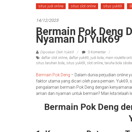
dan
situs judi online
situs slot online
situs yuk69
S
paling
gacor
14/12/2023
dari
Bermain Pok Deng 
server
Nyaman Di Yuk69
Indonesia
Diposkan Oleh:Yuk69
0 Komentar
daftar slot online
,
daftar yuk69
,
judi bola
,
main roulette onl
situs taruhan bola
,
situs yuk69
,
slot online
,
taruha bola sbob
Bermain Pok Deng
– Dalam dunia perjudian online
faktor utama yang dicari oleh para pemain. Yuk69,
pengalaman bermain Pok Deng dengan kenyamanan 
aman dan nyaman untuk bermain? Mari kita telaah leb
Bermain Pok Deng d