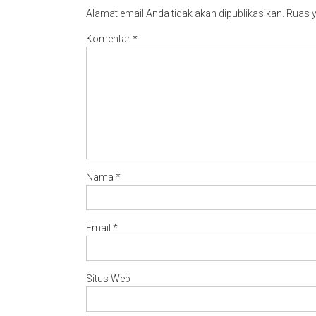
Alamat email Anda tidak akan dipublikasikan.
Ruas y
Komentar
*
Nama
*
Email
*
Situs Web