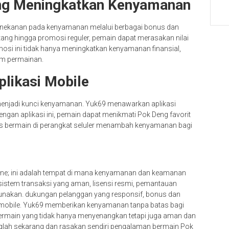
ang Meningkatkan Kenyamanan
enekanan pada kenyamanan melalui berbagai bonus dan
ang hingga promosi reguler, pemain dapat merasakan nilai
osi ini tidak hanya meningkatkan kenyamanan finansial,
am permainan.
plikasi Mobile
 menjadi kunci kenyamanan. Yuk69 menawarkan aplikasi
gan aplikasi ini, pemain dapat menikmati Pok Deng favorit
tas bermain di perangkat seluler menambah kenyamanan bagi
line; ini adalah tempat di mana kenyamanan dan keamanan
sistem transaksi yang aman, lisensi resmi, pemantauan
gunakan. dukungan pelanggan yang responsif, bonus dan
si mobile. Yuk69 memberikan kenyamanan tanpa batas bagi
ermain yang tidak hanya menyenangkan tetapi juga aman dan
nglah sekarang dan rasakan sendiri pengalaman bermain Pok