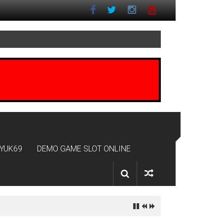
 YUK69
DEMO GAME SLOT ONLINE