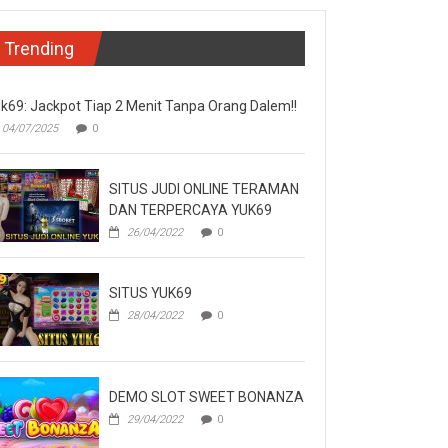
Trending
k69: Jackpot Tiap 2 Menit Tanpa Orang Dalem!!
04/07/2025
0
SITUS JUDI ONLINE TERAMAN
DAN TERPERCAYA YUK69
26/04/2022
0
SITUS YUK69
28/04/2022
0
DEMO SLOT SWEET BONANZA
29/04/2022
0