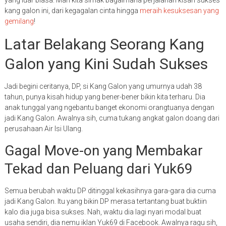
yang luar biasa. Mari kita simak bagaimana perjalanan kisah sukses
kang galon ini, dari kegagalan cinta hingga
meraih kesuksesan yang
gemilang
!
Latar Belakang Seorang Kang
Galon yang Kini Sudah Sukses
Jadi begini ceritanya, DP, si Kang Galon yang umurnya udah 38
tahun, punya kisah hidup yang bener-bener bikin kita terharu. Dia
anak tunggal yang ngebantu banget ekonomi orangtuanya dengan
jadi Kang Galon. Awalnya sih, cuma tukang angkat galon doang dari
perusahaan Air Isi Ulang.
Gagal Move-on yang Membakar
Tekad dan Peluang dari Yuk69
Semua berubah waktu DP ditinggal kekasihnya gara-gara dia cuma
jadi Kang Galon. Itu yang bikin DP merasa tertantang buat buktiin
kalo dia juga bisa sukses. Nah, waktu dia lagi nyari modal buat
usaha sendiri, dia nemu iklan Yuk69 di Facebook. Awalnya ragu sih,