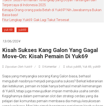
Yuk69: Situs Permainan Terlengkap yang Doyan Tantangan dan
slot
Terpercaya di Indonesia 2025
teraman,
Kenapa Orang-orang pada Betah di Yuk69? Nih Jawabannya Bukan
terlengkap,
Basa-basi!
terpercaya,
Fitur Lengkap Yuk69: Gak Lagi Takut Tersesat
terbaik,
termurah
yuk 69
yuk69
dan
13/06/2024
paling
gacor
Kisah Sukses Kang Galon Yang Gagal
dari
Move-On: Kisah Pemain Di Yuk69
server
Indonesia
Diposkan Oleh:Yuk69
0 Komentar
situs yuk69
,
Yuk 69
,
yuk69
Siapa yang menyangka seorang Kang Galon biasa, berhasil
mengubah nasibnya menjadi pengusaha sukses? Berkat keberanian
dan ketekunan, pemain ini tidak hanya berhasil meraih kemenangan
di Yuk69, tetapi juga mewujudkan impian membuka usaha sendiri.
Kegigihannya dalam permainan slot dan strategi cerdas yang dia
pelajari dari komunitas pemain membawa dia menuju kesuksesan