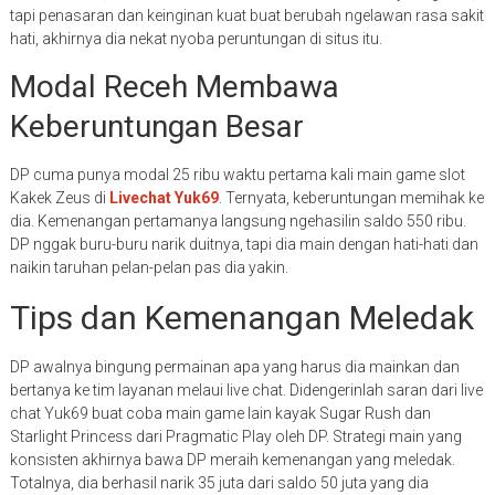
tapi penasaran dan keinginan kuat buat berubah ngelawan rasa sakit
hati, akhirnya dia nekat nyoba peruntungan di situs itu.
Modal Receh Membawa
Keberuntungan Besar
DP cuma punya modal 25 ribu waktu pertama kali main game slot
Kakek Zeus di
Livechat Yuk69
. Ternyata, keberuntungan memihak ke
dia. Kemenangan pertamanya langsung ngehasilin saldo 550 ribu.
DP nggak buru-buru narik duitnya, tapi dia main dengan hati-hati dan
naikin taruhan pelan-pelan pas dia yakin.
Tips dan Kemenangan Meledak
DP awalnya bingung permainan apa yang harus dia mainkan dan
bertanya ke tim layanan melaui live chat. Didengerinlah saran dari live
chat Yuk69 buat coba main game lain kayak Sugar Rush dan
Starlight Princess dari Pragmatic Play oleh DP. Strategi main yang
konsisten akhirnya bawa DP meraih kemenangan yang meledak.
Totalnya, dia berhasil narik 35 juta dari saldo 50 juta yang dia