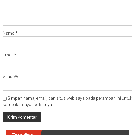
Nama
*
Email
*
Situs Web
Simpan nama, email, dan situs web saya pada peramban ini untuk
komentar saya berikutnya.