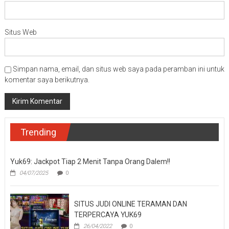
Situs Web
Simpan nama, email, dan situs web saya pada peramban ini untuk
komentar saya berikutnya.
Trending
Yuk69: Jackpot Tiap 2 Menit Tanpa Orang Dalem!!
04/07/2025
0
SITUS JUDI ONLINE TERAMAN DAN
TERPERCAYA YUK69
26/04/2022
0