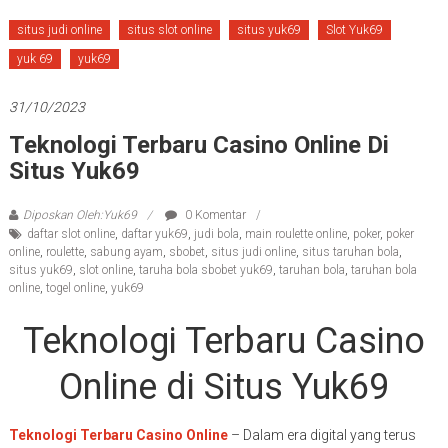
slot
teraman,
situs judi online
situs slot online
situs yuk69
Slot Yuk69
terlengkap,
yuk 69
yuk69
terpercaya,
terbaik,
31/10/2023
termurah
Teknologi Terbaru Casino Online Di
dan
Situs Yuk69
paling
gacor
Diposkan Oleh:Yuk69
0 Komentar
dari
daftar slot online
,
daftar yuk69
,
judi bola
,
main roulette online
,
poker
,
poker
server
online
,
roulette
,
sabung ayam
,
sbobet
,
situs judi online
,
situs taruhan bola
,
Indonesia
situs yuk69
,
slot online
,
taruha bola sbobet yuk69
,
taruhan bola
,
taruhan bola
online
,
togel online
,
yuk69
Teknologi Terbaru Casino
Online di Situs Yuk69
Teknologi Terbaru Casino Online
– Dalam era digital yang terus