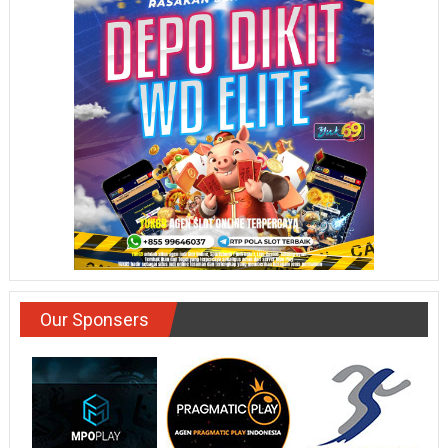
Our Sponsers