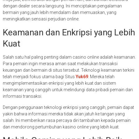
dengan dealer secara langsung. Ini menciptakan pengalaman
bermain yang jauh lebih mendalam dan memuaskan, yang
meningkatkan sensasi perjudian online.
Keamanan dan Enkripsi yang Lebih
Kuat
Salah satu hal paling penting dalam casino online adalah keamanan.
Para pemain ingin merasa aman saat melakukan transaksi
keuangan dan bermain di situs tersebut. Teknologi keamanan terkini
telah menjadi fokus utama bagi Situs
Yuk69
. Mereka telah
mengimplementasikan enkripsi yang lebih kuat dan sistem
keamanan yang canggih untuk melindungi data pribadi pemain dan
informasi transaksi.
Dengan penggunaan teknologi enkripsi yang canggih, pemain dapat
yakin bahwa informasi mereka tidak akan jatuh ke tangan yang
salah. Ini memberikan rasa percaya diri tambahan kepada pemain
dan mendorong pertumbuhan kasino online yang lebih kuat.