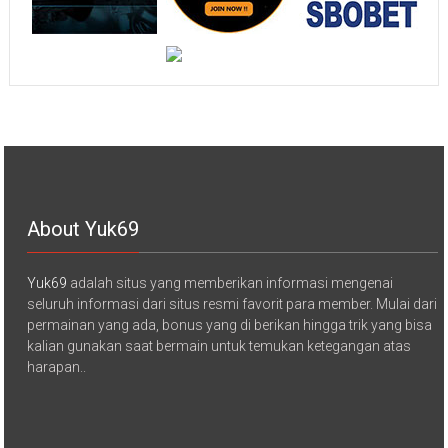
About Yuk69
Yuk69
adalah situs yang memberikan informasi mengenai
seluruh informasi dari situs resmi favorit para member. Mulai dari
permainan yang ada, bonus yang di berikan hingga trik yang bisa
kalian gunakan saat bermain untuk temukan ketegangan atas
harapan..