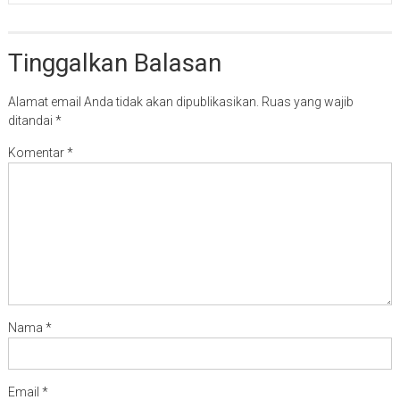
Tinggalkan Balasan
Alamat email Anda tidak akan dipublikasikan.
Ruas yang wajib
ditandai
*
Komentar
*
Nama
*
Email
*