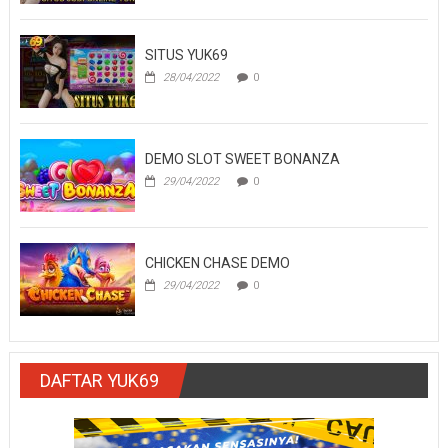
SITUS YUK69
28/04/2022
0
DEMO SLOT SWEET BONANZA
29/04/2022
0
CHICKEN CHASE DEMO
29/04/2022
0
DAFTAR YUK69