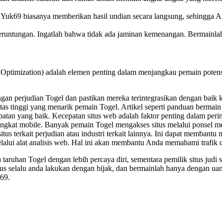
Situs Yuk69 biasanya memberikan hasil undian secara langsung, sehin
runtungan. Ingatlah bahwa tidak ada jaminan kemenangan. Bermainlah de
 Optimization) adalah elemen penting dalam menjangkau pemain potens
engan perjudian Togel dan pastikan mereka terintegrasikan dengan baik 
tas tinggi yang menarik pemain Togel. Artikel seperti panduan bermain 
patan yang baik. Kecepatan situs web adalah faktor penting dalam perin
rangkat mobile. Banyak pemain Togel mengakses situs melalui ponsel m
situs terkait perjudian atau industri terkait lainnya. Ini dapat membantu
melalui alat analisis web. Hal ini akan membantu Anda memahami trafik
aruhan Togel dengan lebih percaya diri, sementara pemilik situs judi 
arus selalu anda lakukan dengan bijak, dan bermainlah hanya dengan u
k69.