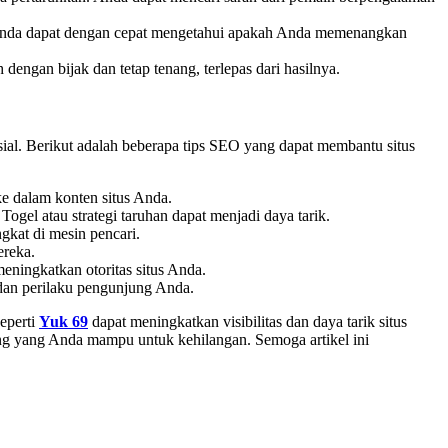
gga Anda dapat dengan cepat mengetahui apakah Anda memenangkan
ngan bijak dan tetap tenang, terlepas dari hasilnya.
ial. Berikut adalah beberapa tips SEO yang dapat membantu situs
ke dalam konten situs Anda.
Togel atau strategi taruhan dapat menjadi daya tarik.
gkat di mesin pencari.
ereka.
 meningkatkan otoritas situs Anda.
 dan perilaku pengunjung Anda.
seperti
Yuk 69
dapat meningkatkan visibilitas dan daya tarik situs
ang yang Anda mampu untuk kehilangan. Semoga artikel ini