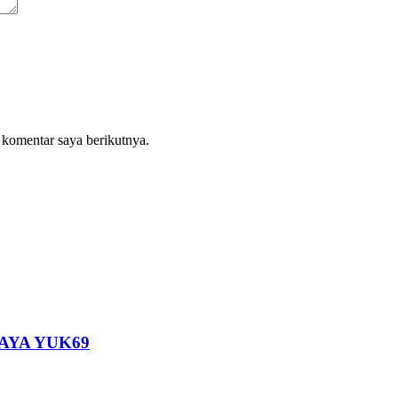
 komentar saya berikutnya.
AYA YUK69