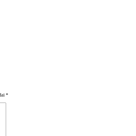
dai
*