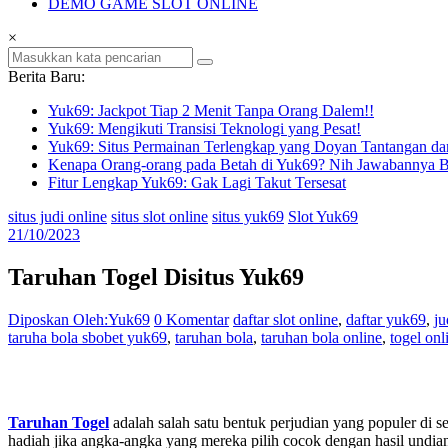
DEMO GAME SLOT ONLINE
paling
gacor
×
dari
server
Berita Baru:
Indonesia
Yuk69: Jackpot Tiap 2 Menit Tanpa Orang Dalem!!
Yuk69: Mengikuti Transisi Teknologi yang Pesat!
Yuk69: Situs Permainan Terlengkap yang Doyan Tantangan dan
Kenapa Orang-orang pada Betah di Yuk69? Nih Jawabannya B
Fitur Lengkap Yuk69: Gak Lagi Takut Tersesat
situs judi online
situs slot online
situs yuk69
Slot Yuk69
21/10/2023
Taruhan Togel Disitus Yuk69
Diposkan Oleh:Yuk69
0 Komentar
daftar slot online
,
daftar yuk69
,
ju
taruha bola sbobet yuk69
,
taruhan bola
,
taruhan bola online
,
togel onl
Taruhan Togel
adalah salah satu bentuk perjudian yang populer di
hadiah jika angka-angka yang mereka pilih cocok dengan hasil undia