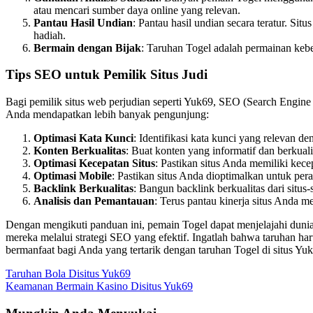
atau mencari sumber daya online yang relevan.
Pantau Hasil Undian
: Pantau hasil undian secara teratur. 
hadiah.
Bermain dengan Bijak
: Taruhan Togel adalah permainan kebe
Tips SEO untuk Pemilik Situs Judi
Bagi pemilik situs web perjudian seperti Yuk69, SEO (Search Engine
Anda mendapatkan lebih banyak pengunjung:
Optimasi Kata Kunci
: Identifikasi kata kunci yang relevan d
Konten Berkualitas
: Buat konten yang informatif dan berkuali
Optimasi Kecepatan Situs
: Pastikan situs Anda memiliki kece
Optimasi Mobile
: Pastikan situs Anda dioptimalkan untuk pe
Backlink Berkualitas
: Bangun backlink berkualitas dari situs-
Analisis dan Pemantauan
: Terus pantau kinerja situs Anda 
Dengan mengikuti panduan ini, pemain Togel dapat menjelajahi dunia t
mereka melalui strategi SEO yang efektif. Ingatlah bahwa taruhan h
bermanfaat bagi Anda yang tertarik dengan taruhan Togel di situs Yu
Navigasi
Taruhan Bola Disitus Yuk69
Keamanan Bermain Kasino Disitus Yuk69
pos