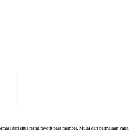
masi dari situs resmi favorit para member. Mulai dari permainan yang 