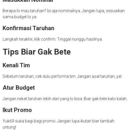
Berapa lo mau taruhan? Isi aja nominalnya. Jangan lupa, sesuaikan
sama budget lo ya.
Konfirmasi Taruhan
Langkah terakhir, klik confirm. Tinggal nunggu hasilnya.
Tips Biar Gak Bete
Kenali Tim
Sebelum taruhan, cek dulu performa tim. Jangan asal taruhan, ya!
Atur Budget
Jangan nekat taruhan lebih dari yang lo bisa. Biar gak bete kalo kalah.
Ikut Promo
Yuk69 suka bagi-bagi promo. Jangan lupa ikutan biar tambah
untung!