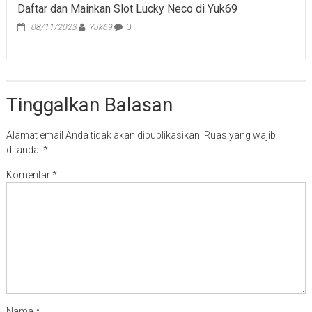
Daftar dan Mainkan Slot Lucky Neco di Yuk69
08/11/2023
Yuk69
0
Tinggalkan Balasan
Alamat email Anda tidak akan dipublikasikan.
Ruas yang wajib
ditandai
*
Komentar
*
Nama
*