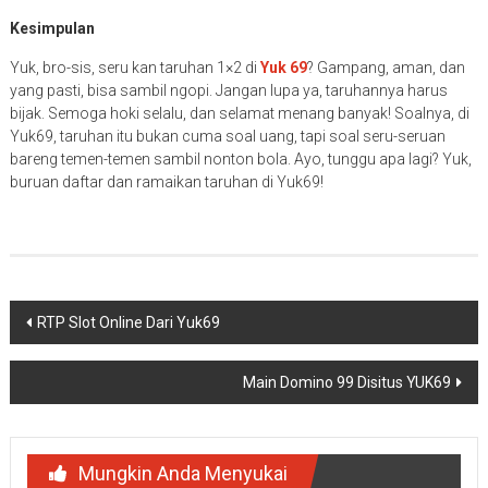
Kesimpulan
Yuk, bro-sis, seru kan taruhan 1×2 di
Yuk 69
? Gampang, aman, dan
yang pasti, bisa sambil ngopi. Jangan lupa ya, taruhannya harus
bijak. Semoga hoki selalu, dan selamat menang banyak! Soalnya, di
Yuk69, taruhan itu bukan cuma soal uang, tapi soal seru-seruan
bareng temen-temen sambil nonton bola. Ayo, tunggu apa lagi? Yuk,
buruan daftar dan ramaikan taruhan di Yuk69!
Navigasi
RTP Slot Online Dari Yuk69
pos
Main Domino 99 Disitus YUK69
Mungkin Anda Menyukai