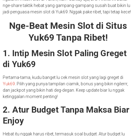
nge-share taktik hebat yang gampang-gampang susah buat bikin lu
jadi penguasa mesin slot di Yuk69. Nggak pake ribet, tapi tetap kece!
Nge-Beat Mesin Slot di Situs
Yuk69 Tanpa Ribet!
1. Intip Mesin Slot Paling Greget
di Yuk69
Pertama-tama, kudu banget lu cek mesin slot yang lagi greget di
Yuk69
. Pilih yang punya tampilan ciamik, bonus yang bikin ngilerrr,
dan jackpot yang bikin hati deg-degan. Keep update biar lu nggak
ketinggalan moment penting!
2. Atur Budget Tanpa Maksa Biar
Enjoy
Hebat itu nggak harus ribet, termasuk soal budget. Atur budget lu