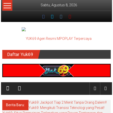
Lompat
Sabtu, Agustus 8, 2026
ke
konten
YUK69
Daftar Yuk69
Agen
Resmi
MPOPLAY
Terpercaya
Yuk69: Jackpot Tiap 2 Menit Tanpa Orang Dalem!!
Situs
Berita Baru:
Yuk69: Mengikuti Transisi Teknologi yang Pesat!
permainan