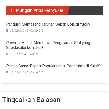
Mungkin Anda Menyukai
Panduan Memasang Taruhan Sepak Bola di Yuk69
25/02/2024
Yuk69
0
Provider Hebat: Membawa Pengalaman Slot yang
Spektakuler ke Yuk69
19/01/2024
Yuk69
0
Pilihan Game: Esport Populer untuk Pertaruhan di Yuk69
05/01/2024
Yuk69
0
Tinggalkan Balasan