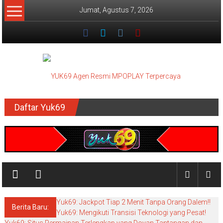
Lompat
Jumat, Agustus 7, 2026
ke
konten
YUK69
Daftar Yuk69
Agen
Resmi
MPOPLAY
Terpercaya
Yuk69: Jackpot Tiap 2 Menit Tanpa Orang Dalem!!
Situs
Berita Baru:
Yuk69: Mengikuti Transisi Teknologi yang Pesat!
permainan