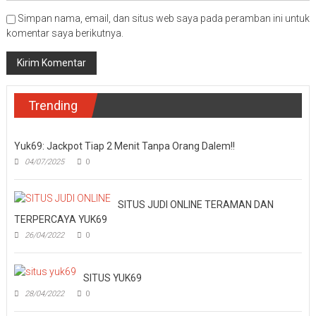
Simpan nama, email, dan situs web saya pada peramban ini untuk
komentar saya berikutnya.
Trending
Yuk69: Jackpot Tiap 2 Menit Tanpa Orang Dalem!!
04/07/2025
0
SITUS JUDI ONLINE TERAMAN DAN
TERPERCAYA YUK69
26/04/2022
0
SITUS YUK69
28/04/2022
0