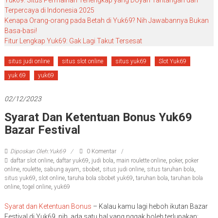
Yuk69: Situs Permainan Terlengkap yang Doyan Tantangan dan
slot
Terpercaya di Indonesia 2025
teraman,
Kenapa Orang-orang pada Betah di Yuk69? Nih Jawabannya Bukan
terlengkap,
Basa-basi!
terpercaya,
Fitur Lengkap Yuk69: Gak Lagi Takut Tersesat
terbaik,
termurah
situs judi online
situs slot online
situs yuk69
Slot Yuk69
dan
yuk 69
yuk69
paling
gacor
02/12/2023
dari
Syarat Dan Ketentuan Bonus Yuk69
server
Bazar Festival
Indonesia
Diposkan Oleh:Yuk69
0 Komentar
daftar slot online
,
daftar yuk69
,
judi bola
,
main roulette online
,
poker
,
poker
online
,
roulette
,
sabung ayam
,
sbobet
,
situs judi online
,
situs taruhan bola
,
situs yuk69
,
slot online
,
taruha bola sbobet yuk69
,
taruhan bola
,
taruhan bola
online
,
togel online
,
yuk69
Syarat dan Ketentuan Bonus
– Kalau kamu lagi heboh ikutan Bazar
Festival di Yuk69, nih, ada satu hal yang nggak boleh terlupakan: