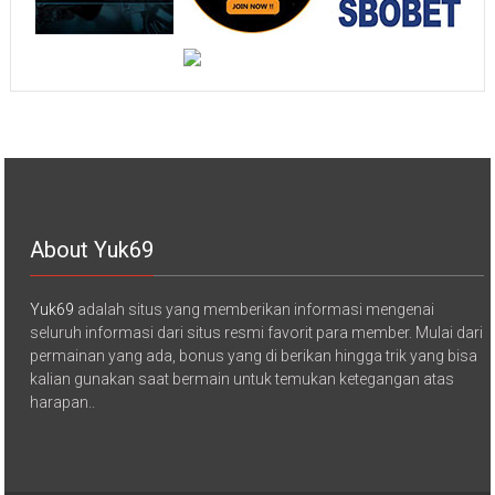
About Yuk69
Yuk69
adalah situs yang memberikan informasi mengenai
seluruh informasi dari situs resmi favorit para member. Mulai dari
permainan yang ada, bonus yang di berikan hingga trik yang bisa
kalian gunakan saat bermain untuk temukan ketegangan atas
harapan..