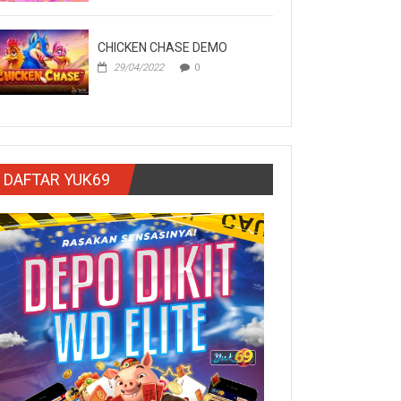
CHICKEN CHASE DEMO
29/04/2022
0
DAFTAR YUK69