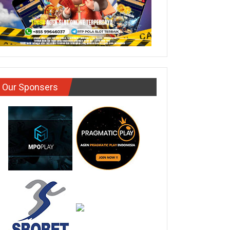
Our Sponsers