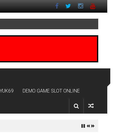
 YUK69
DEMO GAME SLOT ONLINE