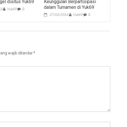
ogel disitus Yuk69
Keunggulan Berpartisipasi
dalam Turnamen di Yuk69
23
Yuk69
0
27/03/2024
Yuk69
0
ang wajib ditandai
*