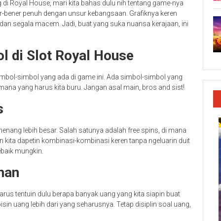
g di Royal House, mari kita bahas dulu nih tentang game-nya
ner-bener penuh dengan unsur kebangsaan. Grafiknya keren
an segala macem. Jadi, buat yang suka nuansa kerajaan, ini
l di Slot Royal House
imbol-simbol yang ada di game ini. Ada simbol-simbol yang
hu mana yang harus kita buru. Jangan asal main, bros and sist!
s
menang lebih besar. Salah satunya adalah free spins, di mana
bikin kita dapetin kombinasi-kombinasi keren tanpa ngeluarin duit
sebaik mungkin.
han
 harus tentuin dulu berapa banyak uang yang kita siapin buat
in uang lebih dari yang seharusnya. Tetap disiplin soal uang,