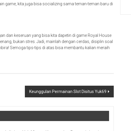
in game, kita juga bisa socializing sama teman-teman baru di
gan dan keseruan yang bisa kita dapetin di game Royal House
senang, bukan stres. Jadi, mainlah dengan cerdas, disiplin soal
mbira! Semoga tips-tips di atas bisa membantu kalian meraih
Keunggulan Permainan Slot Disitus Yuk69