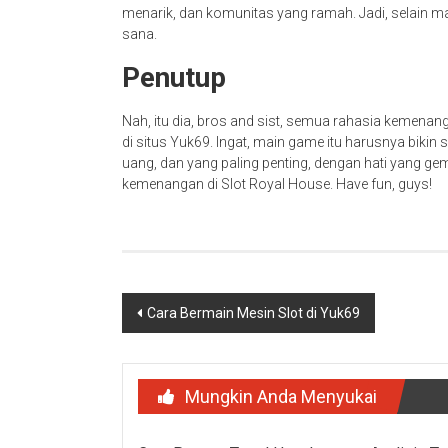
menarik, dan komunitas yang ramah. Jadi, selain ma
sana.
Penutup
Nah, itu dia, bros and sist, semua rahasia kemenan
di situs Yuk69. Ingat, main game itu harusnya bikin 
uang, dan yang paling penting, dengan hati yang ge
kemenangan di Slot Royal House. Have fun, guys!
Navigasi
Cara Bermain Mesin Slot di Yuk69
pos
Mungkin Anda Menyukai