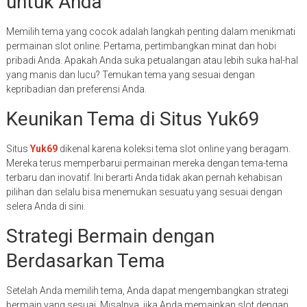
untuk Anda
Memilih tema yang cocok adalah langkah penting dalam menikmati
permainan slot online. Pertama, pertimbangkan minat dan hobi
pribadi Anda. Apakah Anda suka petualangan atau lebih suka hal-hal
yang manis dan lucu? Temukan tema yang sesuai dengan
kepribadian dan preferensi Anda.
Keunikan Tema di Situs Yuk69
Situs
Yuk69
dikenal karena koleksi tema slot online yang beragam.
Mereka terus memperbarui permainan mereka dengan tema-tema
terbaru dan inovatif. Ini berarti Anda tidak akan pernah kehabisan
pilihan dan selalu bisa menemukan sesuatu yang sesuai dengan
selera Anda di sini.
Strategi Bermain dengan
Berdasarkan Tema
Setelah Anda memilih tema, Anda dapat mengembangkan strategi
bermain yang sesuai. Misalnya, jika Anda memainkan slot dengan