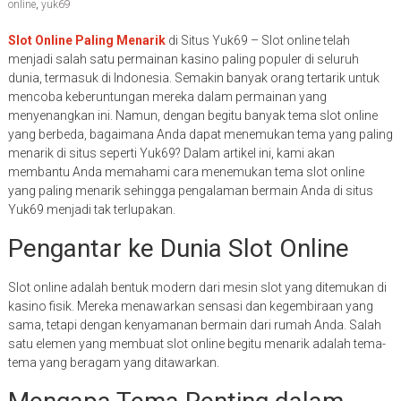
online
,
yuk69
Slot Online Paling Menarik
di Situs Yuk69 – Slot online telah
menjadi salah satu permainan kasino paling populer di seluruh
dunia, termasuk di Indonesia. Semakin banyak orang tertarik untuk
mencoba keberuntungan mereka dalam permainan yang
menyenangkan ini. Namun, dengan begitu banyak tema slot online
yang berbeda, bagaimana Anda dapat menemukan tema yang paling
menarik di situs seperti Yuk69? Dalam artikel ini, kami akan
membantu Anda memahami cara menemukan tema slot online
yang paling menarik sehingga pengalaman bermain Anda di situs
Yuk69 menjadi tak terlupakan.
Pengantar ke Dunia Slot Online
Slot online adalah bentuk modern dari mesin slot yang ditemukan di
kasino fisik. Mereka menawarkan sensasi dan kegembiraan yang
sama, tetapi dengan kenyamanan bermain dari rumah Anda. Salah
satu elemen yang membuat slot online begitu menarik adalah tema-
tema yang beragam yang ditawarkan.