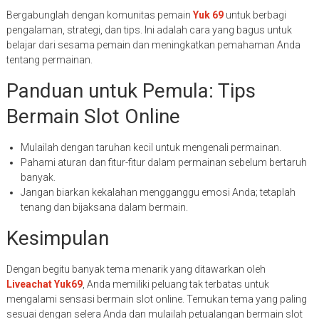
Bergabunglah dengan komunitas pemain
Yuk 69
untuk berbagi
pengalaman, strategi, dan tips. Ini adalah cara yang bagus untuk
belajar dari sesama pemain dan meningkatkan pemahaman Anda
tentang permainan.
Panduan untuk Pemula: Tips
Bermain Slot Online
Mulailah dengan taruhan kecil untuk mengenali permainan.
Pahami aturan dan fitur-fitur dalam permainan sebelum bertaruh
banyak.
Jangan biarkan kekalahan mengganggu emosi Anda; tetaplah
tenang dan bijaksana dalam bermain.
Kesimpulan
Dengan begitu banyak tema menarik yang ditawarkan oleh
Liveachat Yuk69
, Anda memiliki peluang tak terbatas untuk
mengalami sensasi bermain slot online. Temukan tema yang paling
sesuai dengan selera Anda dan mulailah petualangan bermain slot