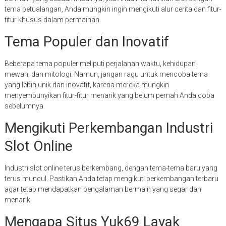
tema petualangan, Anda mungkin ingin mengikuti alur cerita dan fitur-
fitur khusus dalam permainan.
Tema Populer dan Inovatif
Beberapa tema populer meliputi perjalanan waktu, kehidupan
mewah, dan mitologi. Namun, jangan ragu untuk mencoba tema
yang lebih unik dan inovatif, karena mereka mungkin
menyembunyikan fitur-fitur menarik yang belum pernah Anda coba
sebelumnya.
Mengikuti Perkembangan Industri
Slot Online
Industri slot online terus berkembang, dengan tema-tema baru yang
terus muncul. Pastikan Anda tetap mengikuti perkembangan terbaru
agar tetap mendapatkan pengalaman bermain yang segar dan
menarik.
Mengapa Situs Yuk69 Layak