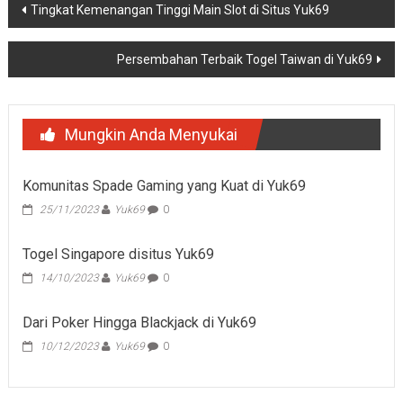
Navigasi
Tingkat Kemenangan Tinggi Main Slot di Situs Yuk69
pos
Persembahan Terbaik Togel Taiwan di Yuk69
Mungkin Anda Menyukai
Komunitas Spade Gaming yang Kuat di Yuk69
25/11/2023
Yuk69
0
Togel Singapore disitus Yuk69
14/10/2023
Yuk69
0
Dari Poker Hingga Blackjack di Yuk69
10/12/2023
Yuk69
0