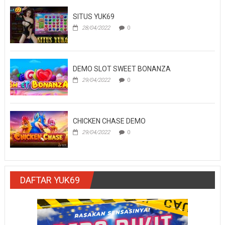
SITUS YUK69
28/04/2022
0
DEMO SLOT SWEET BONANZA
29/04/2022
0
CHICKEN CHASE DEMO
29/04/2022
0
DAFTAR YUK69