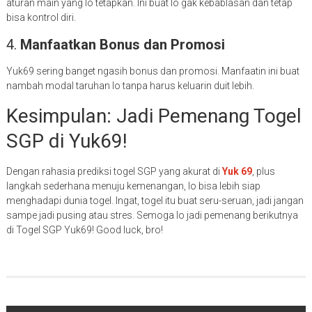
aturan main yang lo tetapkan. Ini buat lo gak kebablasan dan tetap
bisa kontrol diri.
4.
Manfaatkan Bonus dan Promosi
Yuk69 sering banget ngasih bonus dan promosi. Manfaatin ini buat
nambah modal taruhan lo tanpa harus keluarin duit lebih.
Kesimpulan: Jadi Pemenang Togel
SGP di Yuk69!
Dengan rahasia prediksi togel SGP yang akurat di
Yuk 69
, plus
langkah sederhana menuju kemenangan, lo bisa lebih siap
menghadapi dunia togel. Ingat, togel itu buat seru-seruan, jadi jangan
sampe jadi pusing atau stres. Semoga lo jadi pemenang berikutnya
di Togel SGP Yuk69! Good luck, bro!