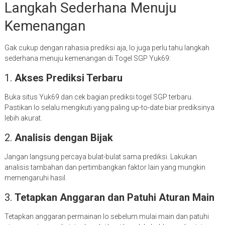
Langkah Sederhana Menuju
Kemenangan
Gak cukup dengan rahasia prediksi aja, lo juga perlu tahu langkah
sederhana menuju kemenangan di Togel SGP Yuk69:
1.
Akses Prediksi Terbaru
Buka situs Yuk69 dan cek bagian prediksi togel SGP terbaru.
Pastikan lo selalu mengikuti yang paling up-to-date biar prediksinya
lebih akurat.
2.
Analisis dengan Bijak
Jangan langsung percaya bulat-bulat sama prediksi. Lakukan
analisis tambahan dan pertimbangkan faktor lain yang mungkin
memengaruhi hasil.
3.
Tetapkan Anggaran dan Patuhi Aturan Main
Tetapkan anggaran permainan lo sebelum mulai main dan patuhi