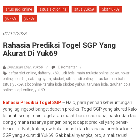
slot
teraman,
situs judi online
situs slot online
situs yuk69
Slot Yuk69
terlengkap,
yuk 69
yuk69
terpercaya,
terbaik,
01/12/2023
termurah
Rahasia Prediksi Togel SGP Yang
dan
Akurat Di Yuk69
paling
gacor
Diposkan Oleh:Yuk69
0 Komentar
dari
daftar slot online
,
daftar yuk69
,
judi bola
,
main roulette online
,
poker
,
poker
server
online
,
roulette
,
sabung ayam
,
sbobet
,
situs judi online
,
situs taruhan bola
,
Indonesia
situs yuk69
,
slot online
,
taruha bola sbobet yuk69
,
taruhan bola
,
taruhan bola
online
,
togel online
,
yuk69
Rahasia Prediksi Togel SGP
– Halo, para pencari keberuntungan
yang lagi ngebet banget dapetin prediksi Togel SGP yang akurat! Kalo
lo udah sering main togel atau malah baru mau coba, pasti udah tau
dong gimana rasanya pengen banget dapet prediksi yang bener-
bener jitu. Nah, kali ini, gw bakal ngasih tau lo rahasia prediksi togel
SGP yang akurat di Yuk69. Gak bakal nyangka, bro, simak terus!