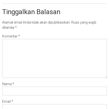
Tinggalkan Balasan
Alamat email Anda tidak akan dipublikasikan.
Ruas yang wajib
ditandai
*
Komentar
*
Nama
*
Email
*