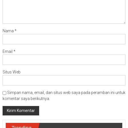
Nama
*
Email
*
Situs Web
Simpan nama, email, dan situs web saya pada peramban ini untuk
komentar saya berikutnya.
Trending