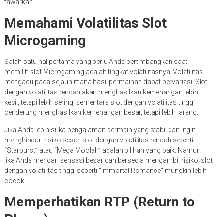
tawarkan.
Memahami Volatilitas Slot
Microgaming
Salah satu hal pertama yang perlu Anda pertimbangkan saat
memilih slot Microgaming adalah tingkat volatilitasnya. Volatilitas
mengacu pada sejauh mana hasil permainan dapat bervariasi. Slot
dengan volatilitas rendah akan menghasilkan kemenangan lebih
kecil, tetapi lebih sering, sementara slot dengan volatilitas tinggi
cenderung menghasilkan kemenangan besar, tetapi lebih jarang.
Jika Anda lebih suka pengalaman bermain yang stabil dan ingin
menghindari risiko besar, slot dengan volatilitas rendah seperti
“Starburst” atau “Mega Moolah” adalah pilihan yang baik. Namun,
jika Anda mencari sensasi besar dan bersedia mengambil risiko, slot
dengan volatilitas tinggi seperti “Immortal Romance” mungkin lebih
cocok.
Memperhatikan RTP (Return to