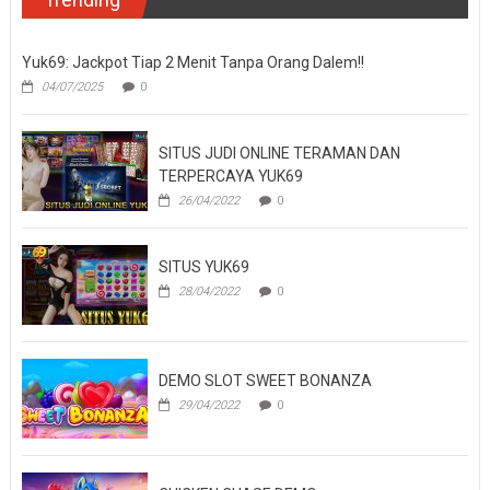
Yuk69: Jackpot Tiap 2 Menit Tanpa Orang Dalem!!
04/07/2025
0
SITUS JUDI ONLINE TERAMAN DAN
TERPERCAYA YUK69
26/04/2022
0
SITUS YUK69
28/04/2022
0
DEMO SLOT SWEET BONANZA
29/04/2022
0