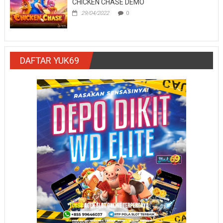
CHICKEN CHASE DEMO
29/04/2022
0
DAFTAR YUK69