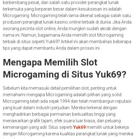
berkembang pesat, dan salah satu provider perangkat lunak
terkemuka yang berperan besar dalam kesuksesan ini adalah
Microgaming. Microgaming telah lama dikenal sebagai salah satu
produsen perangkat lunak kasino online terbaik di dunia. Jika Anda
seorang pecinta slot online, Anda mungkin sudah akrab dengan
nama ini. Namun, bagaimana Anda memilih slot Microgaming
terbaik di situs seperti Yuk69? Artikel ini akan membahas beberapa
tips yang dapat membantu Anda dalam proses ini.
Mengapa Memilih Slot
Microgaming di Situs Yuk69?
Sebelum kita memasuki detail pemilihan slot, penting untuk
memahami mengapa Microgaming adalah pilihan yang solid.
Microgaming telah ada sejak 1994 dan telah membangun reputasi
yang kuat dalam industri perjudian. Mereka terkenal dengan
menghadirkan berbagai permainan berkualitas tinggi yang
menawarkan grafik tajam, efek suara luar biasa, dan peluang
kemenangan yang adil. Situs seperti
Yuk69
memilih untuk bekerja
dengan Microgaming karena kualitas perangkat lunak yang mereka