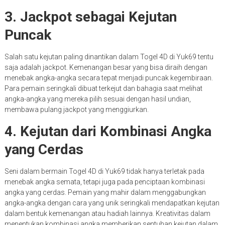
3. Jackpot sebagai Kejutan
Puncak
Salah satu kejutan paling dinantikan dalam Togel 4D di Yuk69 tentu
saja adalah jackpot. Kemenangan besar yang bisa diraih dengan
menebak angka-angka secara tepat menjadi puncak kegembiraan.
Para pemain seringkali dibuat terkejut dan bahagia saat melihat
angka-angka yang mereka pilih sesuai dengan hasil undian,
membawa pulang jackpot yang menggiurkan.
4. Kejutan dari Kombinasi Angka
yang Cerdas
Seni dalam bermain Togel 4D di Yuk69 tidak hanya terletak pada
menebak angka semata, tetapi juga pada penciptaan kombinasi
angka yang cerdas. Pemain yang mahir dalam menggabungkan
angka-angka dengan cara yang unik seringkali mendapatkan kejutan
dalam bentuk kemenangan atau hadiah lainnya. Kreativitas dalam
menentukan kombinasi angka memberikan sentuhan kejutan dalam