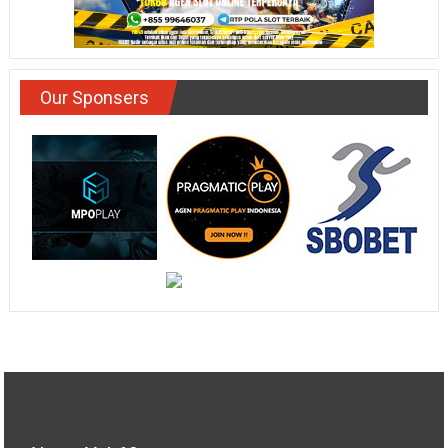
Our Sponsers