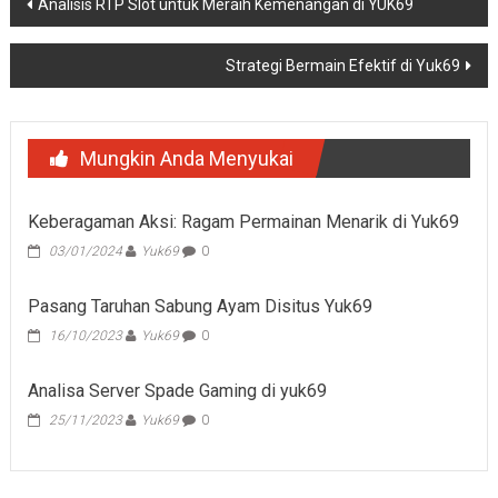
Navigasi
Analisis RTP Slot untuk Meraih Kemenangan di YUK69
pos
Strategi Bermain Efektif di Yuk69
Mungkin Anda Menyukai
Keberagaman Aksi: Ragam Permainan Menarik di Yuk69
03/01/2024
Yuk69
0
Pasang Taruhan Sabung Ayam Disitus Yuk69
16/10/2023
Yuk69
0
Analisa Server Spade Gaming di yuk69
25/11/2023
Yuk69
0