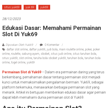
slot
teraman,
situs yuk69
yuk 69
yuk69
terlengkap,
terpercaya,
28/12/2023
terbaik,
Edukasi Dasar: Memahami Permainan
termurah
Slot Di Yuk69
dan
paling
Diposkan Oleh:Yuk69
0 Komentar
gacor
daftar slot online
,
daftar yuk69
,
judi bola
,
main roulette online
,
poker
,
poker
dari
online
,
roulette
,
sabung ayam
,
sbobet
,
situs judi online
,
situs taruhan bola
,
situs yuk69
,
slot online
,
taruha bola sbobet yuk69
,
taruhan bola
,
taruhan bola
server
online
,
togel online
,
yuk69
Indonesia
Permainan Slot di Yuk69
– Dalam era permainan daring yang terus
berkembang, pemahaman dasar tentang permainan slot menjadi
kunci untuk memaksimalkan pengalaman bermain. Yuk69, sebagai
platform terkemuka, menawarkan berbagai permainan slot yang
menarik. Artikel ini bertujuan memberikan edukasi dasar agar pemain
dapat lebih memahami dunia permainan slot di Yuk69.