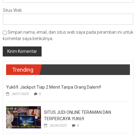
Situs Web
Simpan nama, email, dan situs web saya pada peramban ini untuk
komentar saya berikutnya.
Trending
Yuk69: Jackpot Tiap 2 Menit Tanpa Orang Dalem!!
04/07/2025
0
SITUS JUDI ONLINE TERAMAN DAN
TERPERCAYA YUK69
26/04/2022
0