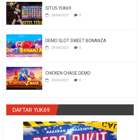
SITUS YUK69
28/04/2022
0
DEMO SLOT SWEET BONANZA
29/04/2022
0
CHICKEN CHASE DEMO
29/04/2022
0
DAFTAR YUK69