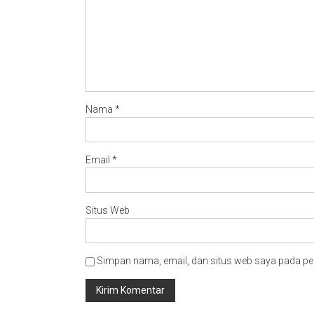
Nama
*
Email
*
Situs Web
Simpan nama, email, dan situs web saya pada pe