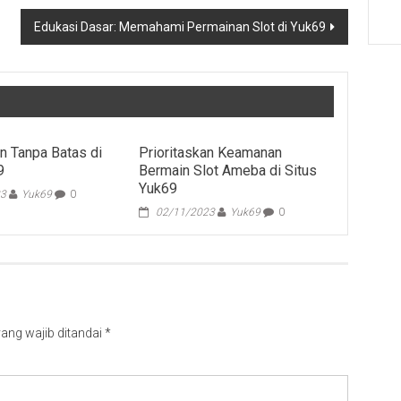
Edukasi Dasar: Memahami Permainan Slot di Yuk69
 Tanpa Batas di
Prioritaskan Keamanan
9
Bermain Slot Ameba di Situs
Yuk69
23
Yuk69
0
02/11/2023
Yuk69
0
ang wajib ditandai
*