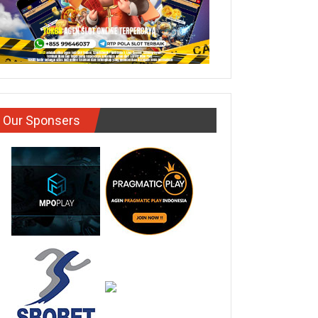
Our Sponsers