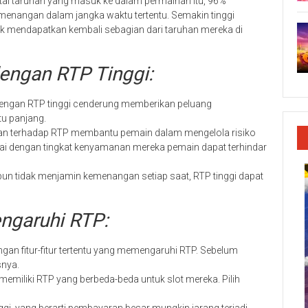
 total taruhan yang masuk ke dalam permainan itu, 96%
menangan dalam jangka waktu tertentu. Semakin tinggi
k mendapatkan kembali sebagian dari taruhan mereka di
dengan RTP Tinggi:
dengan RTP tinggi cenderung memberikan peluang
u panjang.
terhadap RTP membantu pemain dalam mengelola risiko
uai dengan tingkat kenyamanan mereka pemain dapat terhindar
un tidak menjamin kemenangan setiap saat, RTP tinggi dapat
ngaruhi RTP:
gan fitur-fitur tertentu yang memengaruhi RTP. Sebelum
snya.
emiliki RTP yang berbeda-beda untuk slot mereka. Pilih