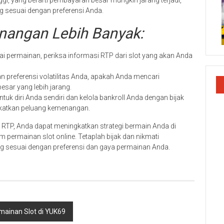
nggi, yang berarti pembayaran besar mungkin jarang terjadi,
 yang sesuai dengan preferensi Anda.
nangan Lebih Banyak:
 permainan, periksa informasi RTP dari slot yang akan Anda
n preferensi volatilitas Anda, apakah Anda mencari
sar yang lebih jarang.
tuk diri Anda sendiri dan kelola bankroll Anda dengan bijak
gkatkan peluang kemenangan.
TP, Anda dapat meningkatkan strategi bermain Anda di
rmainan slot online. Tetaplah bijak dan nikmati
g sesuai dengan preferensi dan gaya permainan Anda.
ainan Slot di YUK69