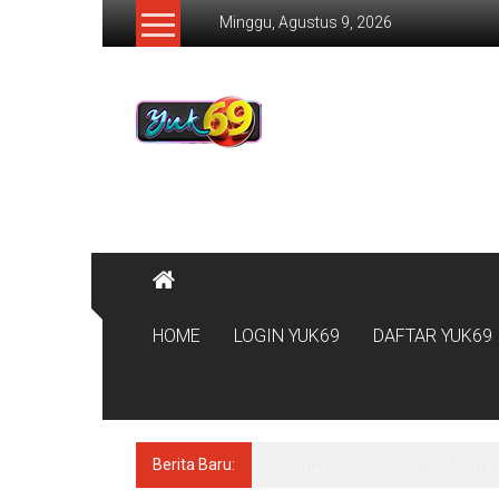
Lompat
Minggu, Agustus 9, 2026
ke
konten
YUK69
Agen
Resmi
MPOPLAY
Terpercaya
Situs
permainan
HOME
LOGIN YUK69
DAFTAR YUK69
slot
teraman,
terlengkap,
terpercaya,
terbaik,
Berita Baru:
Yuk69: Mengikuti Transisi Tek
termurah