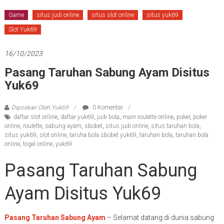
slot
teraman,
Game
situs judi online
situs slot online
situs yuk69
terlengkap,
Slot Yuk69
terpercaya,
terbaik,
16/10/2023
termurah
Pasang Taruhan Sabung Ayam Disitus
dan
Yuk69
paling
gacor
Diposkan Oleh:Yuk69
0 Komentar
dari
daftar slot online
,
daftar yuk69
,
judi bola
,
main roulette online
,
poker
,
poker
server
online
,
roulette
,
sabung ayam
,
sbobet
,
situs judi online
,
situs taruhan bola
,
Indonesia
situs yuk69
,
slot online
,
taruha bola sbobet yuk69
,
taruhan bola
,
taruhan bola
online
,
togel online
,
yuk69
Pasang Taruhan Sabung
Ayam Disitus Yuk69
Pasang Taruhan Sabung Ayam
– Selamat datang di dunia sabung