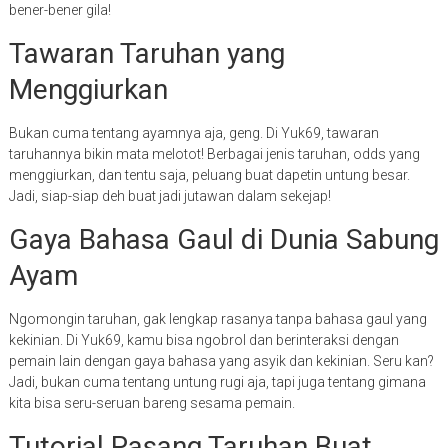
bener-bener gila!
Tawaran Taruhan yang
Menggiurkan
Bukan cuma tentang ayamnya aja, geng. Di Yuk69, tawaran
taruhannya bikin mata melotot! Berbagai jenis taruhan, odds yang
menggiurkan, dan tentu saja, peluang buat dapetin untung besar.
Jadi, siap-siap deh buat jadi jutawan dalam sekejap!
Gaya Bahasa Gaul di Dunia Sabung
Ayam
Ngomongin taruhan, gak lengkap rasanya tanpa bahasa gaul yang
kekinian. Di Yuk69, kamu bisa ngobrol dan berinteraksi dengan
pemain lain dengan gaya bahasa yang asyik dan kekinian. Seru kan?
Jadi, bukan cuma tentang untung rugi aja, tapi juga tentang gimana
kita bisa seru-seruan bareng sesama pemain.
Tutorial Pasang Taruhan Buat