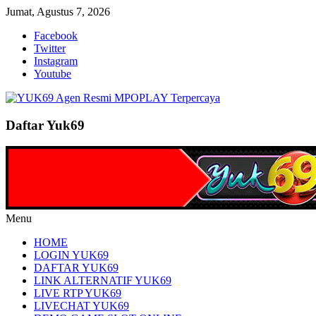
Lompat
Jumat, Agustus 7, 2026
ke
Facebook
konten
Twitter
Instagram
Youtube
YUK69
Daftar Yuk69
Agen
Resmi
MPOPLAY
Terpercaya
Situs
Menu
permainan
slot
HOME
teraman,
LOGIN YUK69
terlengkap,
DAFTAR YUK69
terpercaya,
LINK ALTERNATIF YUK69
terbaik,
LIVE RTP YUK69
termurah
LIVECHAT YUK69
dan