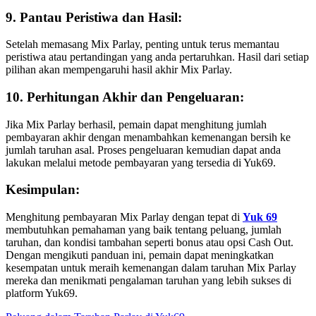
9. Pantau Peristiwa dan Hasil:
Setelah memasang Mix Parlay, penting untuk terus memantau
peristiwa atau pertandingan yang anda pertaruhkan. Hasil dari setiap
pilihan akan mempengaruhi hasil akhir Mix Parlay.
10. Perhitungan Akhir dan Pengeluaran:
Jika Mix Parlay berhasil, pemain dapat menghitung jumlah
pembayaran akhir dengan menambahkan kemenangan bersih ke
jumlah taruhan asal. Proses pengeluaran kemudian dapat anda
lakukan melalui metode pembayaran yang tersedia di Yuk69.
Kesimpulan:
Menghitung pembayaran Mix Parlay dengan tepat di
Yuk 69
membutuhkan pemahaman yang baik tentang peluang, jumlah
taruhan, dan kondisi tambahan seperti bonus atau opsi Cash Out.
Dengan mengikuti panduan ini, pemain dapat meningkatkan
kesempatan untuk meraih kemenangan dalam taruhan Mix Parlay
mereka dan menikmati pengalaman taruhan yang lebih sukses di
platform Yuk69.