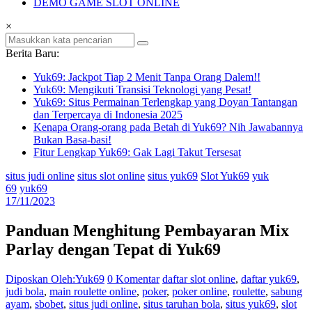
DEMO GAME SLOT ONLINE
paling
gacor
×
dari
server
Berita Baru:
Indonesia
Yuk69: Jackpot Tiap 2 Menit Tanpa Orang Dalem!!
Yuk69: Mengikuti Transisi Teknologi yang Pesat!
Yuk69: Situs Permainan Terlengkap yang Doyan Tantangan
dan Terpercaya di Indonesia 2025
Kenapa Orang-orang pada Betah di Yuk69? Nih Jawabannya
Bukan Basa-basi!
Fitur Lengkap Yuk69: Gak Lagi Takut Tersesat
situs judi online
situs slot online
situs yuk69
Slot Yuk69
yuk
69
yuk69
17/11/2023
Panduan Menghitung Pembayaran Mix
Parlay dengan Tepat di Yuk69
Diposkan Oleh:Yuk69
0 Komentar
daftar slot online
,
daftar yuk69
,
judi bola
,
main roulette online
,
poker
,
poker online
,
roulette
,
sabung
ayam
,
sbobet
,
situs judi online
,
situs taruhan bola
,
situs yuk69
,
slot