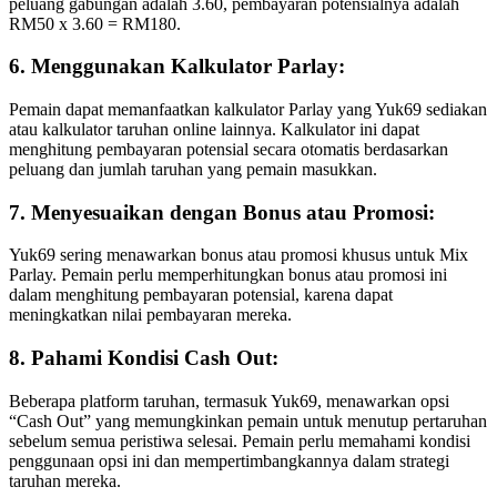
peluang gabungan adalah 3.60, pembayaran potensialnya adalah
RM50 x 3.60 = RM180.
6. Menggunakan Kalkulator Parlay:
Pemain dapat memanfaatkan kalkulator Parlay yang Yuk69 sediakan
atau kalkulator taruhan online lainnya. Kalkulator ini dapat
menghitung pembayaran potensial secara otomatis berdasarkan
peluang dan jumlah taruhan yang pemain masukkan.
7. Menyesuaikan dengan Bonus atau Promosi:
Yuk69 sering menawarkan bonus atau promosi khusus untuk Mix
Parlay. Pemain perlu memperhitungkan bonus atau promosi ini
dalam menghitung pembayaran potensial, karena dapat
meningkatkan nilai pembayaran mereka.
8. Pahami Kondisi Cash Out:
Beberapa platform taruhan, termasuk Yuk69, menawarkan opsi
“Cash Out” yang memungkinkan pemain untuk menutup pertaruhan
sebelum semua peristiwa selesai. Pemain perlu memahami kondisi
penggunaan opsi ini dan mempertimbangkannya dalam strategi
taruhan mereka.