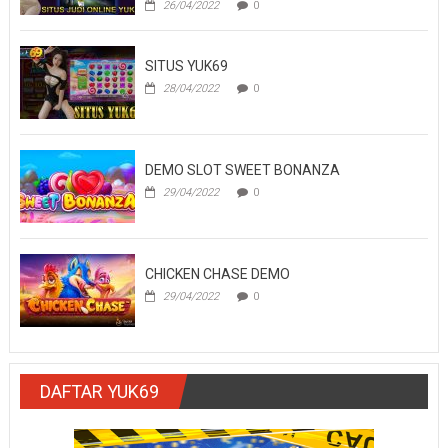
26/04/2022
0
SITUS YUK69
28/04/2022
0
DEMO SLOT SWEET BONANZA
29/04/2022
0
CHICKEN CHASE DEMO
29/04/2022
0
DAFTAR YUK69