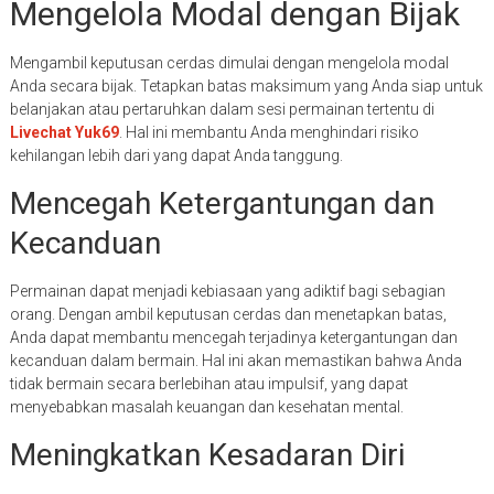
Mengelola Modal dengan Bijak
Mengambil keputusan cerdas dimulai dengan mengelola modal
Anda secara bijak. Tetapkan batas maksimum yang Anda siap untuk
belanjakan atau pertaruhkan dalam sesi permainan tertentu di
Livechat Yuk69
. Hal ini membantu Anda menghindari risiko
kehilangan lebih dari yang dapat Anda tanggung.
Mencegah Ketergantungan dan
Kecanduan
Permainan dapat menjadi kebiasaan yang adiktif bagi sebagian
orang. Dengan ambil keputusan cerdas dan menetapkan batas,
Anda dapat membantu mencegah terjadinya ketergantungan dan
kecanduan dalam bermain. Hal ini akan memastikan bahwa Anda
tidak bermain secara berlebihan atau impulsif, yang dapat
menyebabkan masalah keuangan dan kesehatan mental.
Meningkatkan Kesadaran Diri