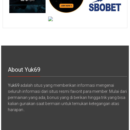
About Yuk69
Yuk69
adalah situs yang memberikan informasi mengenai
seluruh informasi dari situs resmi favorit para member. Mulai dari
permainan yang ada, bonus yang di berikan hingga trik yang bisa
kalian gunakan saat bermain untuk temukan ketegangan atas
harapan..