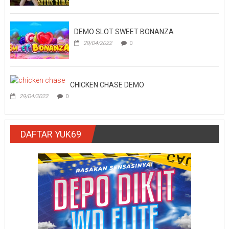
DEMO SLOT SWEET BONANZA
29/04/2022
0
CHICKEN CHASE DEMO
29/04/2022
0
DAFTAR YUK69