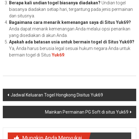
Berapa kali undian togel biasanya diadakan?
Undian togel
biasanya diadakan setiap hari, tergantung pada jenis permainan
dan situsnya.
Bagaimana cara menarik kemenangan saya di Situs Yuk69?
Anda dapat menarik kemenangan Anda melalui opsi penarikan
yang disediakan di akun Anda.
Apakah ada batasan usia untuk bermain togel di Situs Yuk69?
Ya, Anda harus berusia legal sesuai hukum negara Anda untuk
bermain togel di Situs
Yuk69
.
Navigasi
Jadwal Keluaran Togel Hongkong Disitus Yuk69
pos
Mainkan Permainan PG Soft di situs Yuk69
Mungkin Anda Menyukai