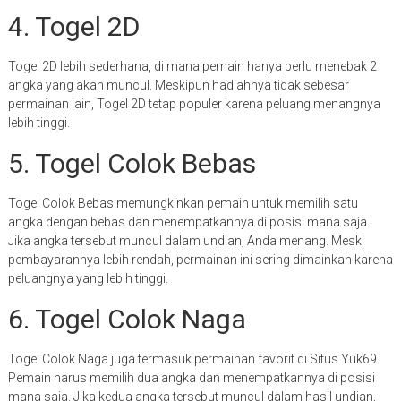
4. Togel 2D
Togel 2D lebih sederhana, di mana pemain hanya perlu menebak 2
angka yang akan muncul. Meskipun hadiahnya tidak sebesar
permainan lain, Togel 2D tetap populer karena peluang menangnya
lebih tinggi.
5. Togel Colok Bebas
Togel Colok Bebas memungkinkan pemain untuk memilih satu
angka dengan bebas dan menempatkannya di posisi mana saja.
Jika angka tersebut muncul dalam undian, Anda menang. Meski
pembayarannya lebih rendah, permainan ini sering dimainkan karena
peluangnya yang lebih tinggi.
6. Togel Colok Naga
Togel Colok Naga juga termasuk permainan favorit di Situs Yuk69.
Pemain harus memilih dua angka dan menempatkannya di posisi
mana saja. Jika kedua angka tersebut muncul dalam hasil undian,