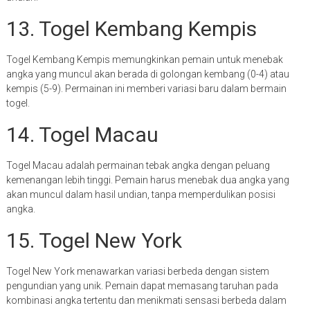
13. Togel Kembang Kempis
Togel Kembang Kempis memungkinkan pemain untuk menebak
angka yang muncul akan berada di golongan kembang (0-4) atau
kempis (5-9). Permainan ini memberi variasi baru dalam bermain
togel.
14. Togel Macau
Togel Macau adalah permainan tebak angka dengan peluang
kemenangan lebih tinggi. Pemain harus menebak dua angka yang
akan muncul dalam hasil undian, tanpa memperdulikan posisi
angka.
15. Togel New York
Togel New York menawarkan variasi berbeda dengan sistem
pengundian yang unik. Pemain dapat memasang taruhan pada
kombinasi angka tertentu dan menikmati sensasi berbeda dalam