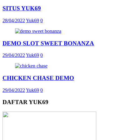
SITUS YUK69
28/04/2022
Yuk69
0
DEMO SLOT SWEET BONANZA
29/04/2022
Yuk69
0
CHICKEN CHASE DEMO
29/04/2022
Yuk69
0
DAFTAR YUK69