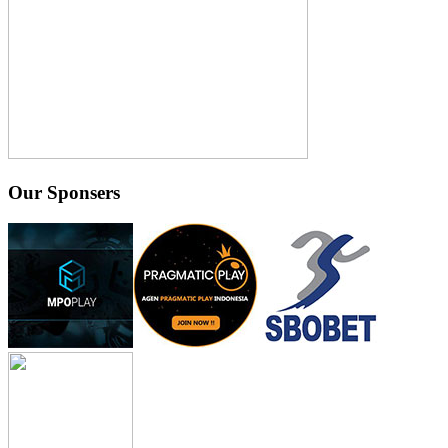
Our Sponsers