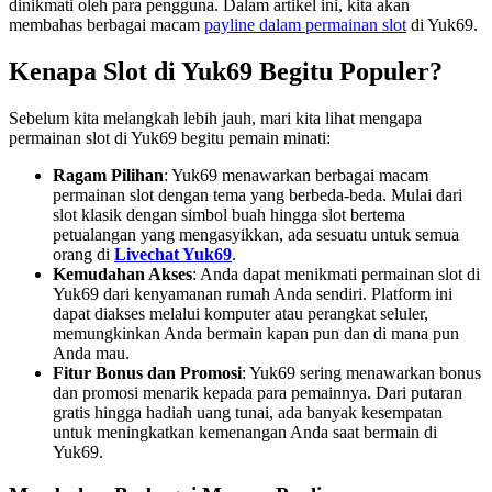
dinikmati oleh para pengguna. Dalam artikel ini, kita akan
membahas berbagai macam
payline dalam permainan slot
di Yuk69.
Kenapa Slot di Yuk69 Begitu Populer?
Sebelum kita melangkah lebih jauh, mari kita lihat mengapa
permainan slot di Yuk69 begitu pemain minati:
Ragam Pilihan
: Yuk69 menawarkan berbagai macam
permainan slot dengan tema yang berbeda-beda. Mulai dari
slot klasik dengan simbol buah hingga slot bertema
petualangan yang mengasyikkan, ada sesuatu untuk semua
orang di
Livechat Yuk69
.
Kemudahan Akses
: Anda dapat menikmati permainan slot di
Yuk69 dari kenyamanan rumah Anda sendiri. Platform ini
dapat diakses melalui komputer atau perangkat seluler,
memungkinkan Anda bermain kapan pun dan di mana pun
Anda mau.
Fitur Bonus dan Promosi
: Yuk69 sering menawarkan bonus
dan promosi menarik kepada para pemainnya. Dari putaran
gratis hingga hadiah uang tunai, ada banyak kesempatan
untuk meningkatkan kemenangan Anda saat bermain di
Yuk69.