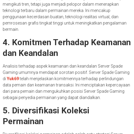
mengikuti tren, tetapi juga menjadi pelopor dalam menerapkan
teknologi terbaru dalam permainan mereka. Ini mencakup
penggunaan kecerdasan buatan, teknologi realitas virtual, dan
pemrosesan grafis tingkat tinggi untuk meningkatkan pengalaman
bermain.
4. Komitmen Terhadap Keamanan
dan Keandalan
Analisis terhadap aspek keamanan dan keandalan Server Spade
Gaming umumnya mendapat sorotan positif. Server Spade Gaming
di
Yuk69
telah menjelaskan komitmennya terhadap perlindungan
data pemain dan keamanan transaksi. Ini menciptakan kepercayaan
dari para pemain dan mengukuhkan posisi Server Spade Gaming
sebagai penyedia permainan yang dapat diandalkan.
5. Diversifikasi Koleksi
Permainan