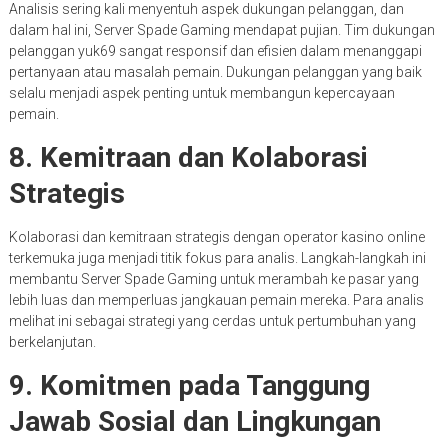
Analisis sering kali menyentuh aspek dukungan pelanggan, dan
dalam hal ini, Server Spade Gaming mendapat pujian. Tim dukungan
pelanggan yuk69 sangat responsif dan efisien dalam menanggapi
pertanyaan atau masalah pemain. Dukungan pelanggan yang baik
selalu menjadi aspek penting untuk membangun kepercayaan
pemain.
8. Kemitraan dan Kolaborasi
Strategis
Kolaborasi dan kemitraan strategis dengan operator kasino online
terkemuka juga menjadi titik fokus para analis. Langkah-langkah ini
membantu Server Spade Gaming untuk merambah ke pasar yang
lebih luas dan memperluas jangkauan pemain mereka. Para analis
melihat ini sebagai strategi yang cerdas untuk pertumbuhan yang
berkelanjutan.
9. Komitmen pada Tanggung
Jawab Sosial dan Lingkungan