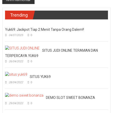
Trending
Yuk69: Jackpot Tiap 2 Menit Tanpa Orang Dalem!!
04/07/2025
0
SITUS JUDI ONLINE TERAMAN DAN
TERPERCAYA YUK69
26/04/2022
0
SITUS YUK69
28/04/2022
0
DEMO SLOT SWEET BONANZA
29/04/2022
0