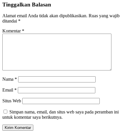
Tinggalkan Balasan
Alamat email Anda tidak akan dipublikasikan.
Ruas yang wajib
ditandai
*
Komentar
*
Nama
*
Email
*
Situs Web
Simpan nama, email, dan situs web saya pada peramban ini
untuk komentar saya berikutnya.