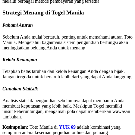
melalui berbagai metode pembayaran yang tersedia.
Strategi Menang di Togel Manila
Pahami Aturan
Sebelum Anda mulai bertaruh, penting untuk memahami aturan Toto
Manila. Mengetahui bagaimana sistem pengundian berfungsi akan
meningkatkan peluang Anda untuk menang.
Kelola Keuangan
Tetapkan batas taruhan dan kelola keuangan Anda dengan bijak.
Jangan tergoda untuk bertaruh lebih dari yang dapat Anda tanggung.
Gunakan Statistik
Analisis statistik pengundian sebelumnya dapat membantu Anda
membuat keputusan yang lebih baik. Meskipun Togel memiliki
unsur keberuntungan, mengamati pola dapat memberikan wawasan
tambahan.
Kesimpulan:
Toto Manila di
YUK 69
adalah kombinasi yang
sempurna antara keseruan perjudian online dan peluang