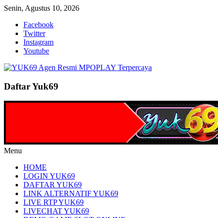
Lompat
Senin, Agustus 10, 2026
ke
Facebook
konten
Twitter
Instagram
Youtube
YUK69
Daftar Yuk69
Agen
Resmi
MPOPLAY
Terpercaya
Situs
Menu
permainan
slot
HOME
teraman,
LOGIN YUK69
terlengkap,
DAFTAR YUK69
terpercaya,
LINK ALTERNATIF YUK69
terbaik,
LIVE RTP YUK69
termurah
LIVECHAT YUK69
dan