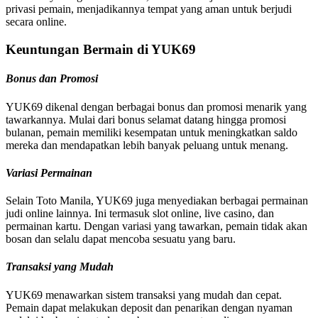
privasi pemain, menjadikannya tempat yang aman untuk berjudi
secara online.
Keuntungan Bermain di YUK69
Bonus dan Promosi
YUK69 dikenal dengan berbagai bonus dan promosi menarik yang
tawarkannya. Mulai dari bonus selamat datang hingga promosi
bulanan, pemain memiliki kesempatan untuk meningkatkan saldo
mereka dan mendapatkan lebih banyak peluang untuk menang.
Variasi Permainan
Selain Toto Manila, YUK69 juga menyediakan berbagai permainan
judi online lainnya. Ini termasuk slot online, live casino, dan
permainan kartu. Dengan variasi yang tawarkan, pemain tidak akan
bosan dan selalu dapat mencoba sesuatu yang baru.
Transaksi yang Mudah
YUK69 menawarkan sistem transaksi yang mudah dan cepat.
Pemain dapat melakukan deposit dan penarikan dengan nyaman