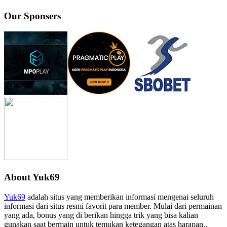
Our Sponsers
About Yuk69
Yuk69
adalah situs yang memberikan informasi mengenai seluruh
informasi dari situs resmi favorit para member. Mulai dari permainan
yang ada, bonus yang di berikan hingga trik yang bisa kalian
gunakan saat bermain untuk temukan ketegangan atas harapan..