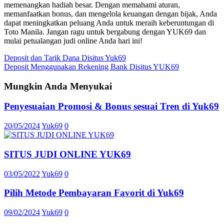
memenangkan hadiah besar. Dengan memahami aturan,
memanfaatkan bonus, dan mengelola keuangan dengan bijak, Anda
dapat meningkatkan peluang Anda untuk meraih keberuntungan di
Toto Manila. Jangan ragu untuk bergabung dengan YUK69 dan
mulai petualangan judi online Anda hari ini!
Navigasi
Deposit dan Tarik Dana Disitus Yuk69
Deposit Menggunakan Rekening Bank Disitus YUK69
pos
Mungkin Anda Menyukai
Penyesuaian Promosi & Bonus sesuai Tren di Yuk69
20/05/2024
Yuk69
0
SITUS JUDI ONLINE YUK69
03/05/2022
Yuk69
0
Pilih Metode Pembayaran Favorit di Yuk69
09/02/2024
Yuk69
0