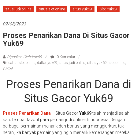
slot
teraman,
situs judi online
situs slot online
situs yuk69
Slot Yuk69
terlengkap,
terpercaya,
02/08/2023
terbaik,
Proses Penarikan Dana Di Situs Gacor
termurah
Yuk69
dan
paling
Diposkan Oleh:Yuk69
0 Komentar
gacor
daftar slot online
,
daftar yuk69
,
situs judi online
,
situs yuk69
,
slot online
,
dari
yuk69
server
Proses Penarikan Dana di
Indonesia
Situs Gacor Yuk69
Proses Penarikan Dana
– Situs Gacor
Yuk69
telah menjadi salah
satu tempat favorit para pemain judi online di Indonesia. Dengan
berbagai permainan menarik dan bonus yang menggiurkan, tak
heran jika banyak pemain yang ingin menarik kemenangan mereka