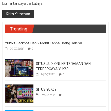
komentar saya berikutnya.
Trending
Yuk69: Jackpot Tiap 2 Menit Tanpa Orang Dalem!!
04/07/2025
0
SITUS JUDI ONLINE TERAMAN DAN
TERPERCAYA YUK69
26/04/2022
0
SITUS YUK69
28/04/2022
0