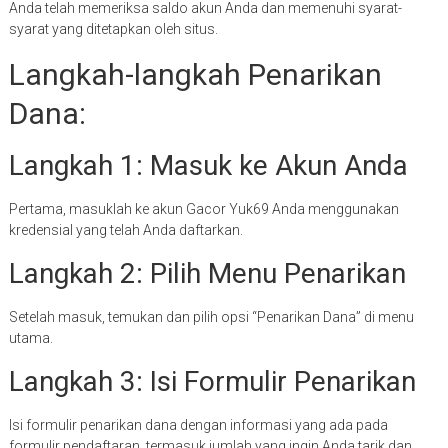
Anda telah memeriksa saldo akun Anda dan memenuhi syarat-
syarat yang ditetapkan oleh situs.
Langkah-langkah Penarikan
Dana:
Langkah 1: Masuk ke Akun Anda
Pertama, masuklah ke akun Gacor Yuk69 Anda menggunakan
kredensial yang telah Anda daftarkan.
Langkah 2: Pilih Menu Penarikan
Setelah masuk, temukan dan pilih opsi “Penarikan Dana” di menu
utama.
Langkah 3: Isi Formulir Penarikan
Isi formulir penarikan dana dengan informasi yang ada pada
formulir pendaftaran, termasuk jumlah yang ingin Anda tarik dan