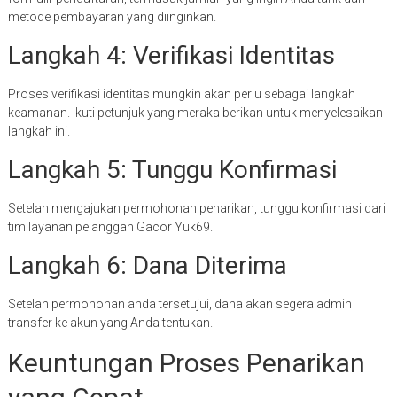
metode pembayaran yang diinginkan.
Langkah 4: Verifikasi Identitas
Proses verifikasi identitas mungkin akan perlu sebagai langkah
keamanan. Ikuti petunjuk yang meraka berikan untuk menyelesaikan
langkah ini.
Langkah 5: Tunggu Konfirmasi
Setelah mengajukan permohonan penarikan, tunggu konfirmasi dari
tim layanan pelanggan Gacor Yuk69.
Langkah 6: Dana Diterima
Setelah permohonan anda tersetujui, dana akan segera admin
transfer ke akun yang Anda tentukan.
Keuntungan Proses Penarikan