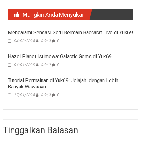
Mungkin Anda Menyukai
Mengalami Sensasi Seru Bermain Baccarat Live di Yuk69
04/03/2024
Yuk69
0
Hazel Planet Istimewa: Galactic Gems di Yuk69
04/01/2025
Yuk69
0
Tutorial Permainan di Yuk69: Jelajahi dengan Lebih
Banyak Wawasan
17/01/2024
Yuk69
0
Tinggalkan Balasan