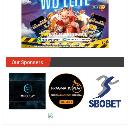
Our Sponsers