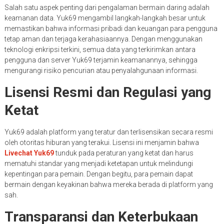
Salah satu aspek penting dari pengalaman bermain daring adalah
keamanan data. Yuk69 mengambil langkah-langkah besar untuk
memastikan bahwa informasi pribadi dan keuangan para pengguna
tetap aman dan terjaga kerahasiaannya. Dengan menggunakan
teknologi enkripsi terkini, semua data yang terkirimkan antara
pengguna dan server Yuk69 terjamin keamanannya, sehingga
mengurangi risiko pencurian atau penyalahgunaan informasi.
Lisensi Resmi dan Regulasi yang
Ketat
Yuk69 adalah platform yang teratur dan terlisensikan secara resmi
oleh otoritas hiburan yang terakui. Lisensi ini menjamin bahwa
Livechat Yuk69
tunduk pada peraturan yang ketat dan harus
mematuhi standar yang menjadi ketetapan untuk melindungi
kepentingan para pemain. Dengan begitu, para pemain dapat
bermain dengan keyakinan bahwa mereka berada di platform yang
sah.
Transparansi dan Keterbukaan