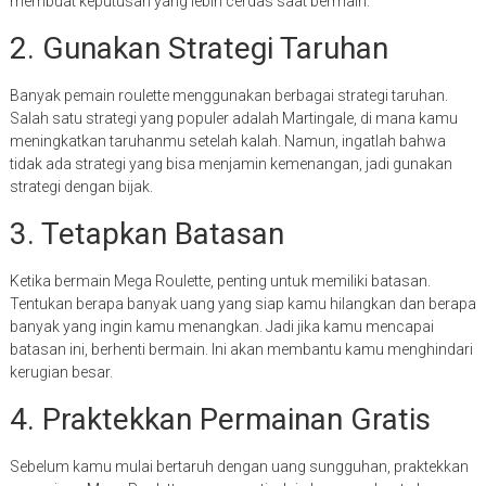
membuat keputusan yang lebih cerdas saat bermain.
2. Gunakan Strategi Taruhan
Banyak pemain roulette menggunakan berbagai strategi taruhan.
Salah satu strategi yang populer adalah Martingale, di mana kamu
meningkatkan taruhanmu setelah kalah. Namun, ingatlah bahwa
tidak ada strategi yang bisa menjamin kemenangan, jadi gunakan
strategi dengan bijak.
3. Tetapkan Batasan
Ketika bermain Mega Roulette, penting untuk memiliki batasan.
Tentukan berapa banyak uang yang siap kamu hilangkan dan berapa
banyak yang ingin kamu menangkan. Jadi jika kamu mencapai
batasan ini, berhenti bermain. Ini akan membantu kamu menghindari
kerugian besar.
4. Praktekkan Permainan Gratis
Sebelum kamu mulai bertaruh dengan uang sungguhan, praktekkan