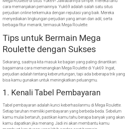
Mega Roulette di situs Yuk69? Jawabannya simpel: mereka tahu
cara memanjakan pemainnya. Yuk69 adalah salah satu situs
perjudian online terkemuka dengan reputasi yang baik. Mereka
menyediakan lingkungan perjudian yang aman dan adil, serta
berbagai fitur menarik, termasuk Mega Roulette.
Tips untuk Bermain Mega
Roulette dengan Sukses
Sekarang, saatnya kita masuk ke bagian yang paling dinantikan:
bagaimana cara memenangkan Mega Roulette di Yuk69. Ingat,
perjudian adalah tentang keberuntungan, tapi ada beberapa trik yang
bisa kamu gunakan untuk meningkatkan peluangmu.
1. Kenali Tabel Pembayaran
Tabel pembayaran adalah kunci keberhasilanmu di Mega Roulette.
Setiap taruhan memiliki pembayaran yang berbeda-beda. Sebelum
kamu mulai bertaruh, pastikan kamu tahu berapa banyak yang akan
kamu dapatkan jika menang. Jadi ini akan membantu kamu