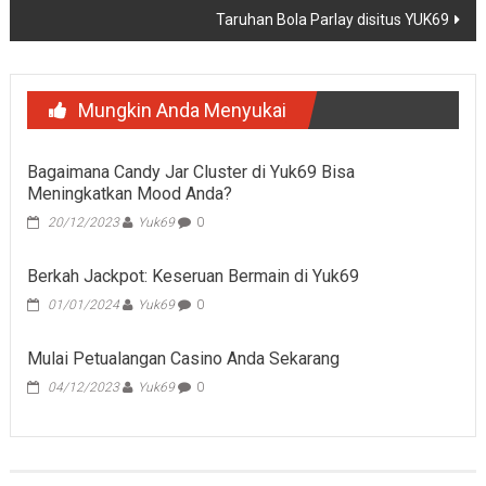
Taruhan Bola Parlay disitus YUK69
Mungkin Anda Menyukai
Bagaimana Candy Jar Cluster di Yuk69 Bisa
Meningkatkan Mood Anda?
20/12/2023
Yuk69
0
Berkah Jackpot: Keseruan Bermain di Yuk69
01/01/2024
Yuk69
0
Mulai Petualangan Casino Anda Sekarang
04/12/2023
Yuk69
0