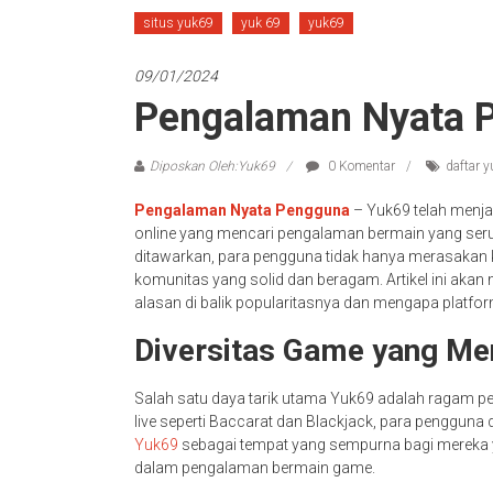
dan
situs yuk69
yuk 69
yuk69
paling
gacor
09/01/2024
dari
Pengalaman Nyata 
server
Indonesia
Diposkan Oleh:Yuk69
0 Komentar
daftar 
Pengalaman Nyata Pengguna
– Yuk69 telah menja
online yang mencari pengalaman bermain yang ser
ditawarkan, para pengguna tidak hanya merasakan
komunitas yang solid dan beragam. Artikel ini ak
alasan di balik popularitasnya dan mengapa platform
Diversitas Game yang Men
Salah satu daya tarik utama Yuk69 adalah ragam pe
live seperti Baccarat dan Blackjack, para pengguna 
Yuk69
sebagai tempat yang sempurna bagi mereka 
dalam pengalaman bermain game.