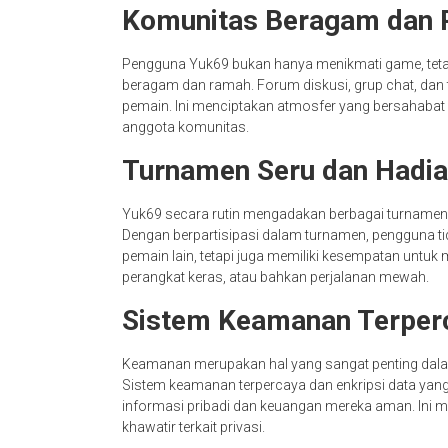
Komunitas Beragam dan
Pengguna Yuk69 bukan hanya menikmati game, teta
beragam dan ramah. Forum diskusi, grup chat, da
pemain. Ini menciptakan atmosfer yang bersahabat
anggota komunitas.
Turnamen Seru dan Hadi
Yuk69 secara rutin mengadakan berbagai turnamen
Dengan berpartisipasi dalam turnamen, pengguna t
pemain lain, tetapi juga memiliki kesempatan untuk
perangkat keras, atau bahkan perjalanan mewah.
Sistem Keamanan Terper
Keamanan merupakan hal yang sangat penting dalam
Sistem keamanan terpercaya dan enkripsi data y
informasi pribadi dan keuangan mereka aman. Ini
khawatir terkait privasi.