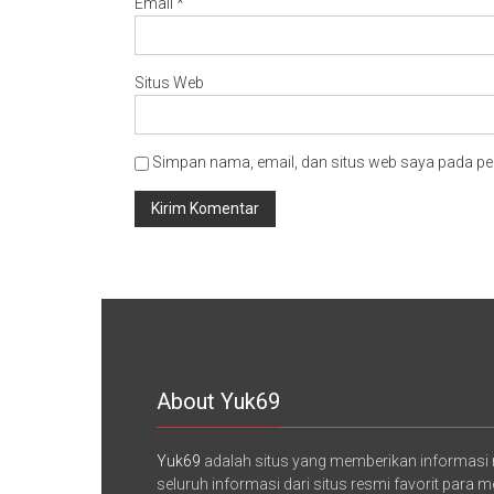
Email
*
Situs Web
Simpan nama, email, dan situs web saya pada pe
About Yuk69
Yuk69
adalah situs yang memberikan informasi
seluruh informasi dari situs resmi favorit para 