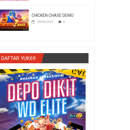
CHICKEN CHASE DEMO
29/04/2022
0
DAFTAR YUK69