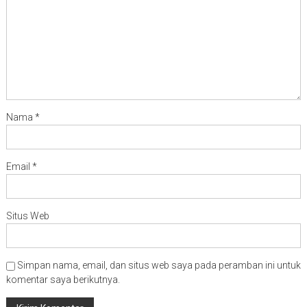
Nama
*
Email
*
Situs Web
Simpan nama, email, dan situs web saya pada peramban ini untuk
komentar saya berikutnya.