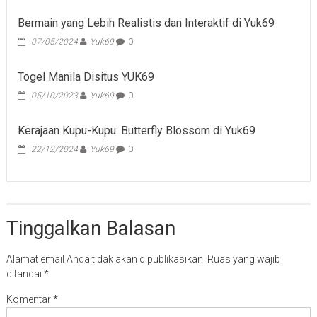
Bermain yang Lebih Realistis dan Interaktif di Yuk69
07/05/2024
Yuk69
0
Togel Manila Disitus YUK69
05/10/2023
Yuk69
0
Kerajaan Kupu-Kupu: Butterfly Blossom di Yuk69
22/12/2024
Yuk69
0
Tinggalkan Balasan
Alamat email Anda tidak akan dipublikasikan.
Ruas yang wajib
ditandai
*
Komentar
*