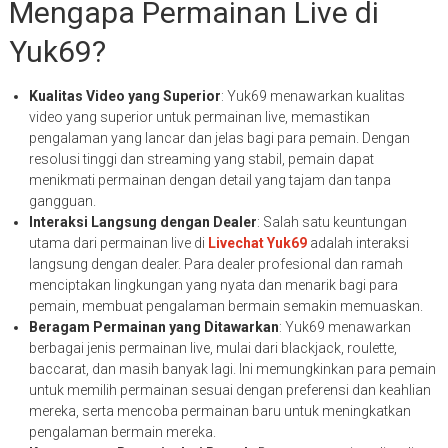
Mengapa Permainan Live di
Yuk69?
Kualitas Video yang Superior
: Yuk69 menawarkan kualitas
video yang superior untuk permainan live, memastikan
pengalaman yang lancar dan jelas bagi para pemain. Dengan
resolusi tinggi dan streaming yang stabil, pemain dapat
menikmati permainan dengan detail yang tajam dan tanpa
gangguan.
Interaksi Langsung dengan Dealer
: Salah satu keuntungan
utama dari permainan live di
Livechat Yuk69
adalah interaksi
langsung dengan dealer. Para dealer profesional dan ramah
menciptakan lingkungan yang nyata dan menarik bagi para
pemain, membuat pengalaman bermain semakin memuaskan.
Beragam Permainan yang Ditawarkan
: Yuk69 menawarkan
berbagai jenis permainan live, mulai dari blackjack, roulette,
baccarat, dan masih banyak lagi. Ini memungkinkan para pemain
untuk memilih permainan sesuai dengan preferensi dan keahlian
mereka, serta mencoba permainan baru untuk meningkatkan
pengalaman bermain mereka.