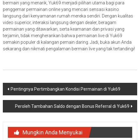
bermain yang menarik, Yuk69 menjadi pilihan utama bagi para
penggemar permainan online yang mencari sensasi kasino
langsung dari kenyamanan rumah mereka sendiri. Dengan kualitas
video superior, interaksi langsung dengan dealer, beragam
permainan yang ditawarkan, serta keamanan dan privasi yang
terjamin, tidak mengherankan bahwa permainan live di Yuk69
semakin populer di kalangan pemain daring. Jadi, buka akun Anda
sekarang dan nikmati pengalaman bermain live yang tak tertandingi!
Navigasi
Pentingnya Pertimbangkan Kondisi Permainan di Yuk69
pos
Peroleh Tambahan Saldo dengan Bonus Referral di Yuk69
Mungkin Anda Menyukai