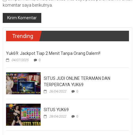
komentar saya berikutnya.
Trending
Yuk69: Jackpot Tiap 2 Menit Tanpa Orang Dalem!!
04/07/2025
0
SITUS JUDI ONLINE TERAMAN DAN
TERPERCAYA YUK69
26/04/2022
0
SITUS YUK69
28/04/2022
0