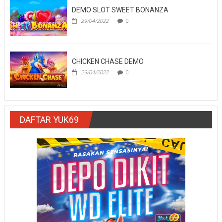
DEMO SLOT SWEET BONANZA
29/04/2022
0
CHICKEN CHASE DEMO
29/04/2022
0
DAFTAR YUK69