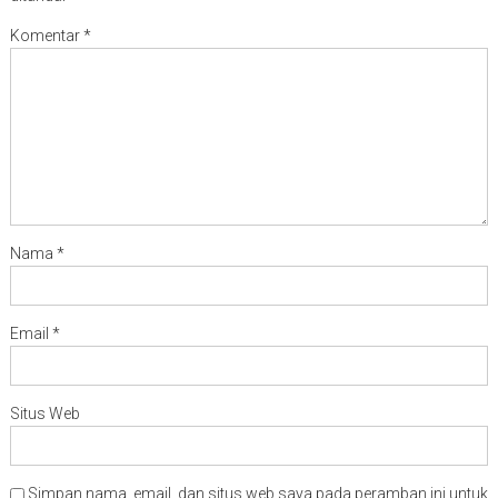
Komentar
*
Nama
*
Email
*
Situs Web
Simpan nama, email, dan situs web saya pada peramban ini untuk