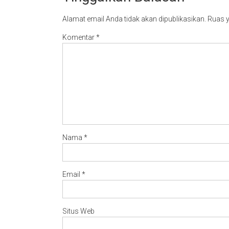
Alamat email Anda tidak akan dipublikasikan.
Ruas y
Komentar
*
Nama
*
Email
*
Situs Web