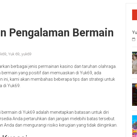
n Pengalaman Bermain
Yu
uk69
,
Yuk 69
,
yuk69
rkan berbagai jenis permainan kasino dan taruhan olahraga.
 bermain yang positif dan memuaskan di Yuk69, ada
n ini, kami akan membahas beberapa tips dan strategi untuk
 di Yuk69.
 bermain di Yuk69 adalah menetapkan batasan untuk diri
sedia Anda pertaruhkan dan jangan melebihi batas tersebut.
Anda dan mengurangi risiko kerugian yang tidak diinginkan.