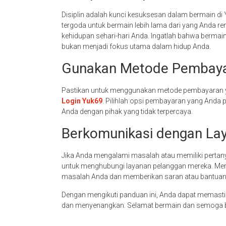
Disiplin adalah kunci kesuksesan dalam bermain di 
tergoda untuk bermain lebih lama dari yang Anda 
kehidupan sehari-hari Anda. Ingatlah bahwa berma
bukan menjadi fokus utama dalam hidup Anda.
Gunakan Metode Pembaya
Pastikan untuk menggunakan metode pembayaran y
Login Yuk69
. Pilihlah opsi pembayaran yang Anda pe
Anda dengan pihak yang tidak terpercaya.
Berkomunikasi dengan La
Jika Anda mengalami masalah atau memiliki pertan
untuk menghubungi layanan pelanggan mereka. Me
masalah Anda dan memberikan saran atau bantuan 
Dengan mengikuti panduan ini, Anda dapat memasti
dan menyenangkan. Selamat bermain dan semoga b