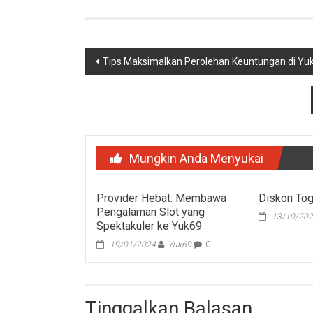
Navigasi
Tips Maksimalkan Perolehan Keuntungan di Yu
pos
Mungkin Anda Menyukai
Provider Hebat: Membawa
Diskon Tog
Pengalaman Slot yang
13/10/20
Spektakuler ke Yuk69
19/01/2024
Yuk69
0
Tinggalkan Balasan