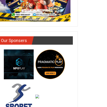
Our Sponsers