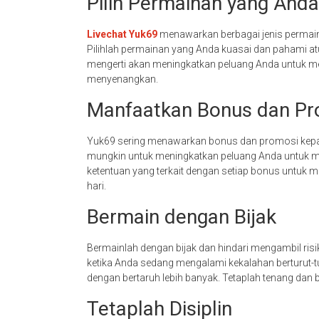
Pilih Permainan yang Anda
Livechat Yuk69
menawarkan berbagai jenis permainan,
Pilihlah permainan yang Anda kuasai dan pahami a
mengerti akan meningkatkan peluang Anda untuk 
menyenangkan.
Manfaatkan Bonus dan Pr
Yuk69 sering menawarkan bonus dan promosi kepa
mungkin untuk meningkatkan peluang Anda untuk 
ketentuan yang terkait dengan setiap bonus untuk
hari.
Bermain dengan Bijak
Bermainlah dengan bijak dan hindari mengambil risi
ketika Anda sedang mengalami kekalahan berturut-
dengan bertaruh lebih banyak. Tetaplah tenang dan 
Tetaplah Disiplin