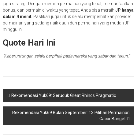
juga strategi. Dengan memilih permainan yang tepat, memanfaatkan
bonus, dan bermain di waktu yang tepat, Anda bisa meraih
JP hanya
dalam 4 menit
. Pastikan juga untuk selalu memperhatikan provider
permainan yang sedang naik daun dan permainan yang mudah JP
minggu ini.
Quote Hari Ini
“Keberuntungan selalu berpihak pada mereka yang sabar dan tekun.”
Navigasi
Rekomendasi Yuk69: Seruduk Great Rhinos Pragmatic
pos
Rekomendasi Yuk69 Bulan September: 13 Pilihan Permainan
Gacor Banget