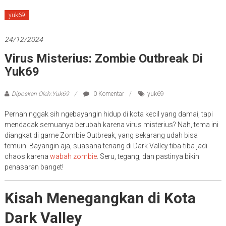
slot
teraman,
yuk69
terlengkap,
terpercaya,
24/12/2024
terbaik,
Virus Misterius: Zombie Outbreak Di
termurah
Yuk69
dan
paling
Diposkan Oleh:Yuk69
0 Komentar
yuk69
gacor
dari
Pernah nggak sih ngebayangin hidup di kota kecil yang damai, tapi
server
mendadak semuanya berubah karena virus misterius? Nah, tema ini
diangkat di game Zombie Outbreak, yang sekarang udah bisa
Indonesia
temuin. Bayangin aja, suasana tenang di Dark Valley tiba-tiba jadi
chaos karena
wabah zombie
. Seru, tegang, dan pastinya bikin
penasaran banget!
Kisah Menegangkan di Kota
Dark Valley