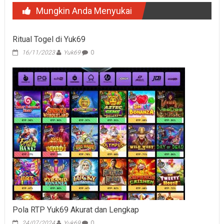
Mungkin Anda Menyukai
Ritual Togel di Yuk69
16/11/2023
Yuk69
0
Pola RTP Yuk69 Akurat dan Lengkap
24/07/2024
Yuk69
0