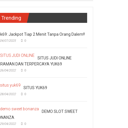
Trending
k69: Jackpot Tiap 2 Menit Tanpa Orang Dalem!!
04/07/2025
0
SITUS JUDI ONLINE
ERAMAN DAN TERPERCAYA YUK69
26/04/2022
0
SITUS YUK69
28/04/2022
0
DEMO SLOT SWEET
ONANZA
29/04/2022
0