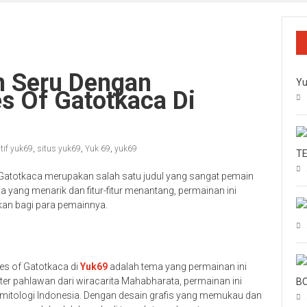
n Seru Dengan
Yu
s Of Gatotkaca Di
atif yuk69
,
situs yuk69
,
Yuk 69
,
yuk69
T
Gatotkaca merupakan salah satu judul yang sangat pemain
a yang menarik dan fitur-fitur menantang, permainan ini
an bagi para pemainnya.
tes of Gatotkaca di
Yuk69
adalah tema yang permainan ini
ter pahlawan dari wiracarita Mahabharata, permainan ini
B
mitologi Indonesia. Dengan desain grafis yang memukau dan