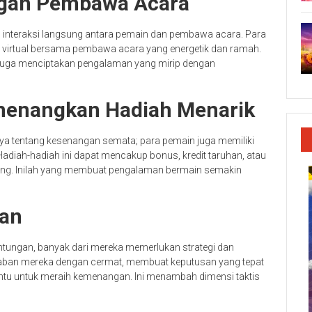
ngan Pembawa Acara
h interaksi langsung antara pemain dan pembawa acara. Para
 virtual bersama pembawa acara yang energetik dan ramah.
i juga menciptakan pengalaman yang mirip dengan
enangkan Hadiah Menarik
nya tentang kesenangan semata; para pemain juga memiliki
iah-hadiah ini dapat mencakup bonus, kredit taruhan, atau
nang. Inilah yang membuat pengalaman bermain semakin
lan
tungan, banyak dari mereka memerlukan strategi dan
awaban mereka dengan cermat, membuat keputusan yang tepat
entu untuk meraih kemenangan. Ini menambah dimensi taktis