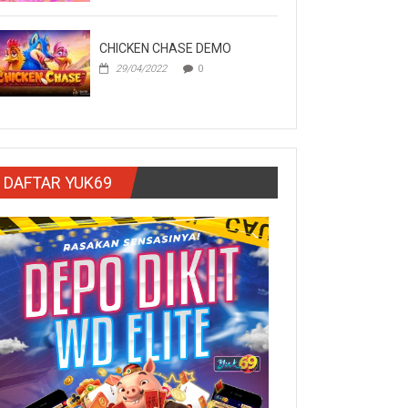
CHICKEN CHASE DEMO
29/04/2022
0
DAFTAR YUK69