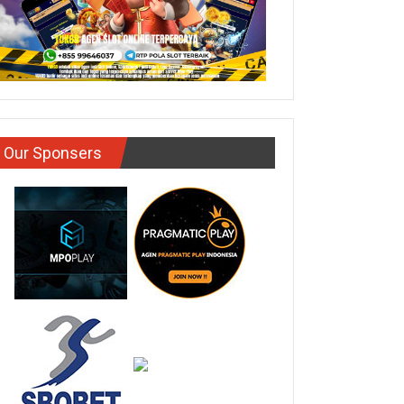
Our Sponsers