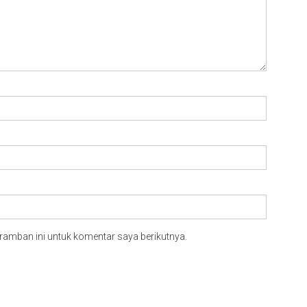
ramban ini untuk komentar saya berikutnya.