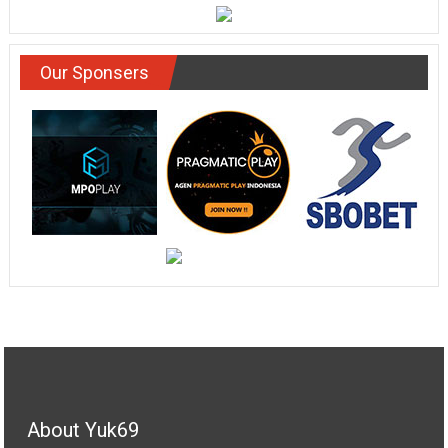
Our Sponsers
About Yuk69