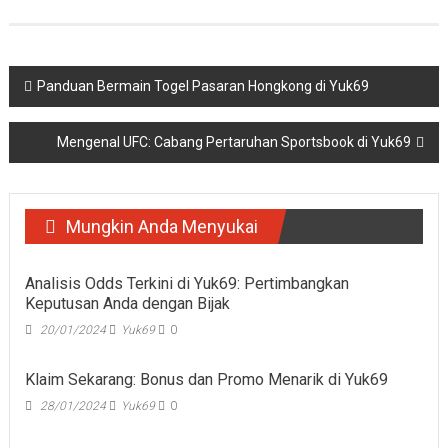
Navigasi
Panduan Bermain Togel Pasaran Hongkong di Yuk69
pos
Mengenal UFC: Cabang Pertaruhan Sportsbook di Yuk69
Mungkin Anda Menyukai
Analisis Odds Terkini di Yuk69: Pertimbangkan
Keputusan Anda dengan Bijak
20/01/2024
Yuk69
0
Klaim Sekarang: Bonus dan Promo Menarik di Yuk69
28/01/2024
Yuk69
0