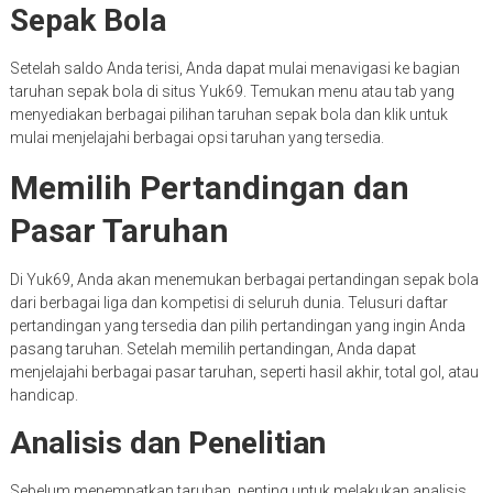
Sepak Bola
Setelah saldo Anda terisi, Anda dapat mulai menavigasi ke bagian
taruhan sepak bola di situs Yuk69. Temukan menu atau tab yang
menyediakan berbagai pilihan taruhan sepak bola dan klik untuk
mulai menjelajahi berbagai opsi taruhan yang tersedia.
Memilih Pertandingan dan
Pasar Taruhan
Di Yuk69, Anda akan menemukan berbagai pertandingan sepak bola
dari berbagai liga dan kompetisi di seluruh dunia. Telusuri daftar
pertandingan yang tersedia dan pilih pertandingan yang ingin Anda
pasang taruhan. Setelah memilih pertandingan, Anda dapat
menjelajahi berbagai pasar taruhan, seperti hasil akhir, total gol, atau
handicap.
Analisis dan Penelitian
Sebelum menempatkan taruhan, penting untuk melakukan analisis