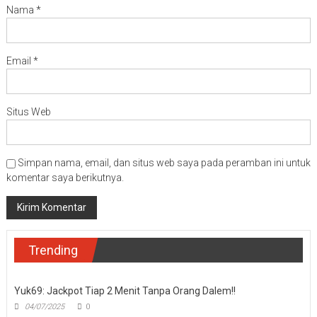
Nama
*
Email
*
Situs Web
Simpan nama, email, dan situs web saya pada peramban ini untuk
komentar saya berikutnya.
Trending
Yuk69: Jackpot Tiap 2 Menit Tanpa Orang Dalem!!
04/07/2025
0